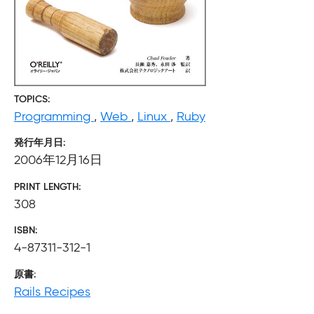
TOPICS
Programming
,
Web
,
Linux
,
Ruby
発行年月日
2006年12月16日
PRINT LENGTH
308
ISBN
4-87311-312-1
原書
Rails Recipes