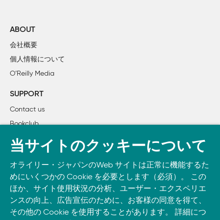
1章　ユーザインターフェースに関するレシピ

	レシピ01 同一画面でのフォーム編集

ABOUT
	レシピ02 JavaScriptヘルパーの独自作成

会社概要
	レシピ03 ライブプレビューの表示

個人情報について
	レシピ04 テキストフィールドのオートコンプリート

O’Reilly Media
	レシピ05 ドラッグアンドドロップ対応でソート可能なリストの作成

	レシピ06 Ajaxリクエストによる複数要素の更新

SUPPORT
	レシピ07 電光石火のJavaScriptオートコンプリート

Contact us
	スナック08 安価で容易なテーマサポート

Bookclub
	スナック09 Ajaxによる静的ページの整理

書籍注文
	スナック10 スマートな複数形化

当サイトのクッキーについて
	スナック11 Ajaxのデバッグ

DOWNLOAD THE O’REILLY APP
	レシピ12 フォームビルダーの独自作成

オライリー・ジャパンのWeb サイトは正常に機能するた
Take O’Reilly with you and learn anywhere, anytime on your
	レシピ13 華麗なグラフの作成

めにいくつかの Cookie を必要とします（必須）。 この
phone
and tablet.
ほか、サイト使用状況の分析、ユーザー・エクスペリエ
ンスの向上、広告宣伝のために、お客様の同意を得て、
2章　データベースに関するレシピ

その他の Cookie を使用することがあります。 詳細につ
	レシピ14 データベースのない環境でのRailsの実行
