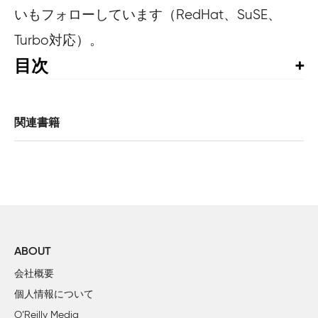
いもフォローしています（RedHat、SuSE、
Turbo対応）。
目次
訳者まえがき

はじめに

関連書籍
1章　Tripwireを使ったシステムスナップショット

はじめに

        レシピ1.1　Tripwireをセットアップする

        レシピ1.2　ポリシと設定を表示する

        レシピ1.3　ポリシと設定を変更する

        レシピ1.4　整合性をチェックする（基礎編）

        レシピ1.5　整合性をチェックする（読み込み専用デ
ABOUT
        レシピ1.6　整合性をチェックする（リモートマシン編）
会社概要
        レシピ1.7　整合性をチェックする（上級編）

個人情報について
        レシピ1.8　整合性をチェックする（高価な装置による
O’Reilly Media