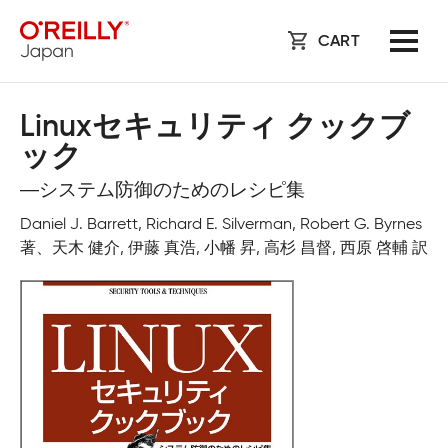
CART
Linuxセキュリティ クックブ
ック
―システム防御のためのレシピ集
Daniel J. Barrett, Richard E. Silverman, Robert G. Byrnes
著、天木 健介, 伊藤 真浩, 小幡 昇, 高杉 昌督, 西原 啓輔 訳