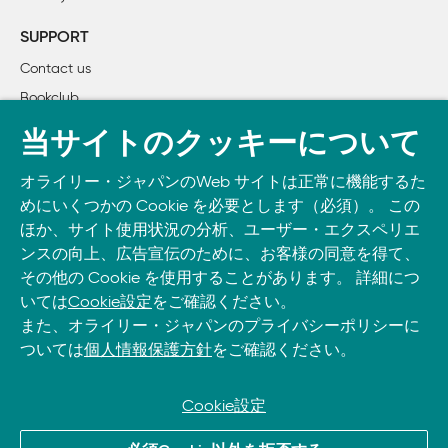
        レシピ1.9　整合性チェックを自動化する

        レシピ1.10　最新の整合性チェックの結果を表示する

SUPPORT
        レシピ1.11　データベースを最新の状態にする

Contact us
        レシピ1.12　データベースにファイルを追加する

Bookclub
        レシピ1.13　チェック対象外のファイルを指定する

        レシピ1.14　Windows VFATファイルシステムをチェッ
書籍注文
当サイトのクッキーについて
        レシピ1.15　Tripwire以外の方法 .. RPMでファイルを
DOWNLOAD THE O’REILLY APP
        レシピ1.16　Tripwire以外の方法 .. rsyncで整合性をチ
オライリー・ジャパンのWeb サイトは正常に機能するた
Take O’Reilly with you and learn anywhere, anytime on your
        レシピ1.17　Tripwire以外の方法 .. チェックサム
めにいくつかの Cookie を必要とします（必須）。 この
phone
and tablet.
ほか、サイト使用状況の分析、ユーザー・エクスペリエ
2章　iptablesとipchainsによるファイアウォール

ンスの向上、広告宣伝のために、お客様の同意を得て、
その他の Cookie を使用することがあります。 詳細につ
はじめに

いては
Cookie設定
をご確認ください。
        レシピ2.1　送信元アドレスの検証機能を有効にする

また、オライリー・ジャパンのプライバシーポリシーに
        レシピ2.2　偽造された送信元アドレスからの通信を遮
ついては
個人情報保護方針
をご確認ください。
        レシピ2.3　ネットワーク上の通信をすべて遮断する

        レシピ2.4　外部からの受信を遮断する

        レシピ2.5　外部への送信を遮断する

Cookie設定
        レシピ2.6　外部からのサービス要求の受信を遮断する
