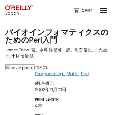
CART
バイオインフォマティクスの
ためのPerl入門
James Tisdall 著、水島 洋 監修・訳、明石 浩史, ま たぬ
き, 小林 慎治 訳
TOPICS
Programming
,
Math
,
Perl
発行年月日
2002年11月01日
PRINT LENGTH
420