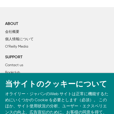
まえがき

        バイオインフォマティクスとは？

        バイオインフォマティクスでできること

        この本について

ABOUT
        この本は誰のためのものか

会社概要
        なぜプログラムを学ばなければならないのでしょうか？
個人情報について
        この本の構造

O’Reilly Media
        表記規則

        コメントと質問

SUPPORT
        謝辞

Contact us
第1章　生物学とコンピュータサイエンス

Bookclub
        1.1　DNAについてのまとめ

書籍注文
        1.2　タンパク質の構成

当サイトのクッキーについて
        1.3　シリコンチップの上で

DOWNLOAD THE O’REILLY APP
        1.4　計算の限界

オライリー・ジャパンのWeb サイトは正常に機能するた
Take O’Reilly with you and learn anywhere, anytime on your
第2章　Perlを始めよう

めにいくつかの Cookie を必要とします（必須）。 この
phone
and tablet.
ほか、サイト使用状況の分析、ユーザー・エクスペリエ
        2.1　低く長い学習曲線

ンスの向上、広告宣伝のために、お客様の同意を得て、
        2.2　Perlの利点
