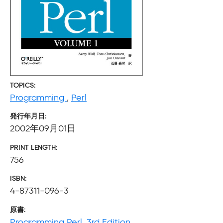
TOPICS
Programming
,
Perl
発行年月日
2002年09月01日
PRINT LENGTH
756
ISBN
4-87311-096-3
原書
Programming Perl, 3rd Edition