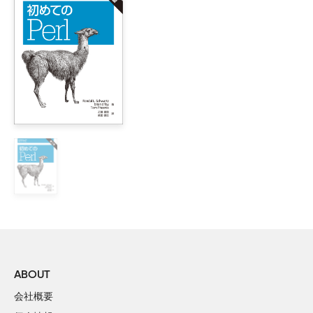
1章 　Perl概説 

        1.1　さあ始めよう

        1.2　自然言語と人工言語

        1.3　平均点を求めるプログラム

        1.4　ファイルハンドル

        1.5　演算子

        1.6　制御構造

        1.7　正規表現

        1.8　リスト処理

        1.9　世の中知らないことがあってもへっちゃらさ

II部　Perlの真相

2章　基本構成要素 

        2.1　原子

ABOUT
        2.2　分子

会社概要
        2.3　組み込みデータ型
