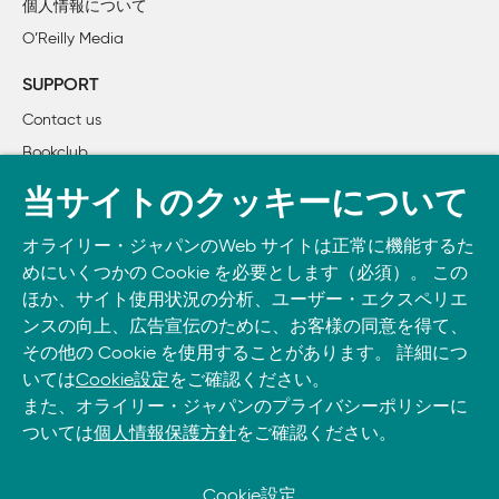
個人情報について
        2.4　変数

O’Reilly Media
        2.5　名前

        2.6　スカラー値

SUPPORT
        2.7　コンテキスト

Contact us
        2.8　リスト値と配列

Bookclub
        2.9　ハッシュ

        2.10　型グロブとファイルハンドル

書籍注文
当サイトのクッキーについて
        2.11　入力演算子

DOWNLOAD THE O’REILLY APP
3章　単項演算子と二項演算子 

オライリー・ジャパンのWeb サイトは正常に機能するた
Take O’Reilly with you and learn anywhere, anytime on your
        3.1　項とリスト演算子（左側）

めにいくつかの Cookie を必要とします（必須）。 この
phone
and tablet.
        3.2　矢印演算子

ほか、サイト使用状況の分析、ユーザー・エクスペリエ
        3.3　オートインクリメント演算子とオートデクリメン
ンスの向上、広告宣伝のために、お客様の同意を得て、
その他の Cookie を使用することがあります。 詳細につ
        3.4　指数演算子

いては
Cookie設定
をご確認ください。
        3.5　記号の単項演算子

また、オライリー・ジャパンのプライバシーポリシーに
        3.6　パターン結合演算子

ついては
個人情報保護方針
をご確認ください。
        3.7　乗法演算子

        3.8　加法演算子

        3.9　シフト演算子

Cookie設定