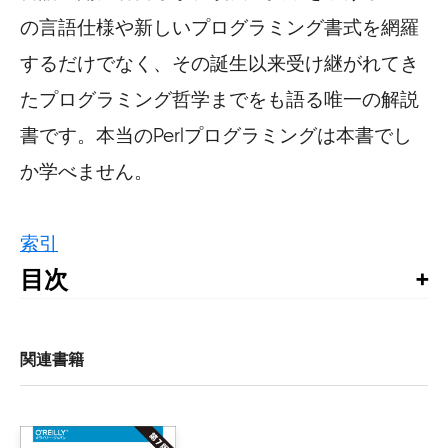
の言語仕様や新しいプログラミング書式を網羅
するだけでなく、その誕生以来受け継がれてき
たプログラミング哲学までをも語る唯一の解説
書です。本当のPerlプログラミングは本書でし
か学べません。
索引
目次
原著者のことば

訳者まえがき

はじめに

関連書籍
I部　概説 
