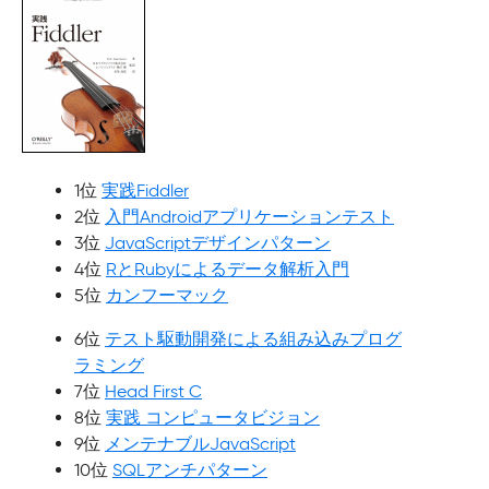
1位
実践Fiddler
2位
入門Androidアプリケーションテスト
3位
JavaScriptデザインパターン
4位
RとRubyによるデータ解析入門
5位
カンフーマック
6位
テスト駆動開発による組み込みプログ
ラミング
7位
Head First C
8位
実践 コンピュータビジョン
9位
メンテナブルJavaScript
10位
SQLアンチパターン