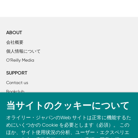
ABOUT
会社概要
個人情報について
O’Reilly Media
SUPPORT
Contact us
Bookclub
書籍注文
当サイトのクッキーについて
DOWNLOAD THE O’REILLY APP
オライリー・ジャパンのWeb サイトは正常に機能するた
Take O’Reilly with you and learn anywhere, anytime on your
めにいくつかの Cookie を必要とします（必須）。 この
phone
and tablet.
ほか、サイト使用状況の分析、ユーザー・エクスペリエ