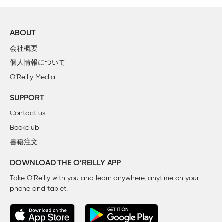
ABOUT
会社概要
個人情報について
O’Reilly Media
SUPPORT
Contact us
Bookclub
書籍注文
DOWNLOAD THE O’REILLY APP
Take O’Reilly with you and learn anywhere, anytime on your
phone
and tablet.