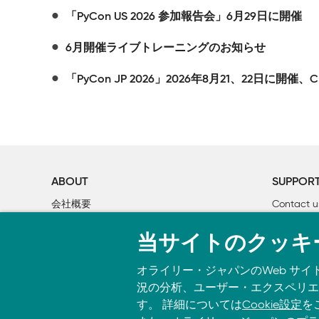
「PyCon US 2026 参加報告会」6月29日に開催
6月開催ライブトレーニングのお知らせ
「PyCon JP 2026」2026年8月21、22日に開催、
ABOUT
SUPPOR
会社概要
Contact u
個人情報について
Bookclub
当サイトのクッキ
O’Reilly Media
書籍注文
オライリー・ジャパンのWeb サイ
況の分析、ユーザー・エクスペリエン
す。 詳細については
Cookie設定
を