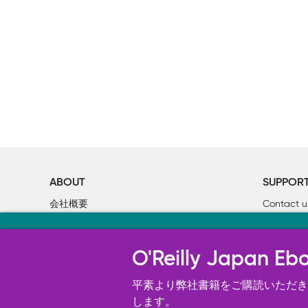
ABOUT
SUPPOR
会社概要
Contact u
個人情報について
Bookclub
当サイトのクッキ
O’Reilly Media
書籍注文
O'Reilly Japa
オライリー・ジャパンのWeb サイ
況の分析、ユーザー・エクスペリエン
平素より弊社書籍をご購読いただき、
す。 詳細については
します。
Cookie設定
を