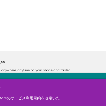
APP
rn anywhere, anytime on your phone
and tablet.
新
す（必須）。 このほか、サイト使用状
ookie を使用することがありま
toreのサービス利用規約を改定いた