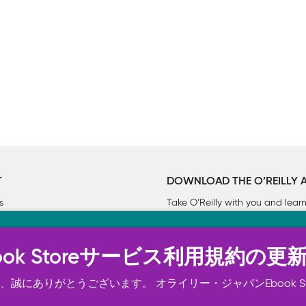
T
DOWNLOAD THE O’REILLY 
s
Take O’Reilly with you and lea
ーについて
n Ebook Storeサービス利用規約の更
トは正常に機能するためにいくつかの Cookie を必要としま
スの向上、広告宣伝のために、お客様の同意を得て、その他の C
誠にありがとうございます。 オライリー・ジャパンEbook S
ご確認ください。