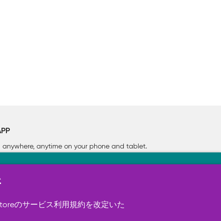
APP
rn anywhere, anytime on your phone
and tablet.
新
す（必須）。 このほか、サイト使用状
ookie を使用することがありま
toreのサービス利用規約を改定いた