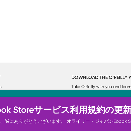
T
DOWNLOAD THE O’REILLY 
s
Take O’Reilly with you and lea
ーについて
n Ebook Storeサービス利用規約の更
トは正常に機能するためにいくつかの Cookie を必要としま
スの向上、広告宣伝のために、お客様の同意を得て、その他の C
誠にありがとうございます。 オライリー・ジャパンEbook S
ご確認ください。