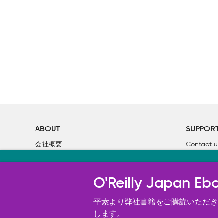
ABOUT
SUPPOR
会社概要
Contact u
個人情報について
Bookclub
当サイトのクッキ
O’Reilly Media
書籍注文
O'Reilly Japa
オライリー・ジャパンのWeb サイ
況の分析、ユーザー・エクスペリエン
平素より弊社書籍をご購読いただき、
す。 詳細については
します。
Cookie設定
を