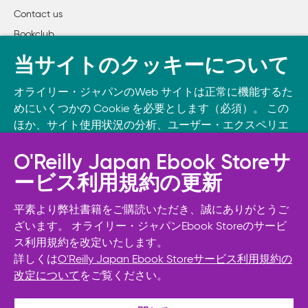
Contact us
Bookclub
書籍注文
当サイトのクッキーについて
DOWNLOAD THE O’REILLY APP
オライリー・ジャパンのWeb サイトは正常に機能するた
Take O’Reilly with you and learn anywhere, anytime on your
めにいくつかの Cookie を必要とします（必須）。 この
phone
and tablet.
ほか、サイト使用状況の分析、ユーザー・エクスペリエ
ンスの向上、広告宣伝のために、お客様の同意を得て、
その他の Cookie を使用することがあります。 詳細につ
O'Reilly Japan Ebook Storeサ
いては
Cookie設定
をご確認ください。
ービス利用規約の更新
また、オライリー・ジャパンのプライバシーポリシーに
ついては
個人情報保護方針
をご確認ください。
平素より弊社書籍をご購読いただき、誠にありがとうご
ざいます。 オライリー・ジャパンEbook Storeのサービ
ス利用規約を改定いたします。
Cookie設定
詳しくは
O'Reilly Japan Ebook Storeサービス利用規約の
改定について
をご覧ください。
© 2026, O’Reilly Japan, Inc. oreilly.co.jpに掲載されているすべて
必須Cookie以外を拒否する
のトレードマークおよび登録商標は、それぞれの所有者に帰属し
ます。