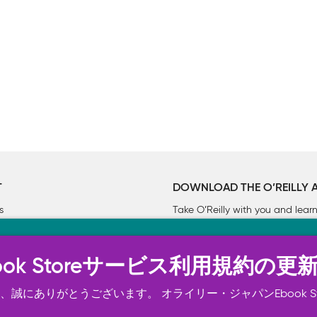
T
DOWNLOAD THE O’REILLY 
s
Take O’Reilly with you and lea
ーについて
n Ebook Storeサービス利用規約の更
トは正常に機能するためにいくつかの Cookie を必要としま
スの向上、広告宣伝のために、お客様の同意を得て、その他の C
誠にありがとうございます。 オライリー・ジャパンEbook S
ご確認ください。