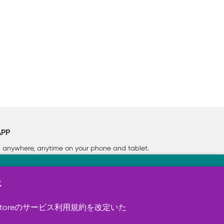
APP
rn anywhere, anytime on your phone
and tablet.
新
す（必須）。 このほか、サイト使用状
ookie を使用することがありま
toreのサービス利用規約を改定いた