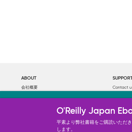
ABOUT
SUPPOR
会社概要
Contact u
個人情報について
Bookclub
当サイトのクッキ
O’Reilly Media
書籍注文
O'Reilly Japa
オライリー・ジャパンのWeb サイ
況の分析、ユーザー・エクスペリエン
平素より弊社書籍をご購読いただき、
す。 詳細については
します。
Cookie設定
を