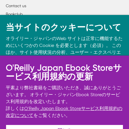
Contact us
Bookclub
書籍注文
当サイトのクッキーについて
DOWNLOAD THE O’REILLY APP
オライリー・ジャパンのWeb サイトは正常に機能するた
Take O’Reilly with you and learn anywhere, anytime on your
めにいくつかの Cookie を必要とします（必須）。 この
phone
and tablet.
ほか、サイト使用状況の分析、ユーザー・エクスペリエ
ンスの向上、広告宣伝のために、お客様の同意を得て、
その他の Cookie を使用することがあります。 詳細につ
O'Reilly Japan Ebook Storeサ
いては
Cookie設定
をご確認ください。
ービス利用規約の更新
また、オライリー・ジャパンのプライバシーポリシーに
ついては
個人情報保護方針
をご確認ください。
平素より弊社書籍をご購読いただき、誠にありがとうご
ざいます。 オライリー・ジャパンEbook Storeのサービ
ス利用規約を改定いたします。
Cookie設定
詳しくは
O'Reilly Japan Ebook Storeサービス利用規約の
改定について
をご覧ください。
© 2026, O’Reilly Japan, Inc. oreilly.co.jpに掲載されているすべて
必須Cookie以外を拒否する
のトレードマークおよび登録商標は、それぞれの所有者に帰属し
ます。