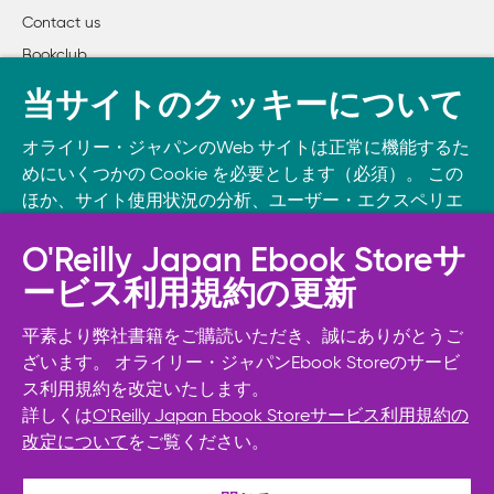
Contact us
Bookclub
書籍注文
当サイトのクッキーについて
DOWNLOAD THE O’REILLY APP
オライリー・ジャパンのWeb サイトは正常に機能するた
Take O’Reilly with you and learn anywhere, anytime on your
めにいくつかの Cookie を必要とします（必須）。 この
phone
and tablet.
ほか、サイト使用状況の分析、ユーザー・エクスペリエ
ンスの向上、広告宣伝のために、お客様の同意を得て、
その他の Cookie を使用することがあります。 詳細につ
O'Reilly Japan Ebook Storeサ
いては
Cookie設定
をご確認ください。
ービス利用規約の更新
また、オライリー・ジャパンのプライバシーポリシーに
ついては
個人情報保護方針
をご確認ください。
平素より弊社書籍をご購読いただき、誠にありがとうご
ざいます。 オライリー・ジャパンEbook Storeのサービ
ス利用規約を改定いたします。
Cookie設定
詳しくは
O'Reilly Japan Ebook Storeサービス利用規約の
改定について
をご覧ください。
© 2026, O’Reilly Japan, Inc. oreilly.co.jpに掲載されているすべて
必須Cookie以外を拒否する
のトレードマークおよび登録商標は、それぞれの所有者に帰属し
ます。