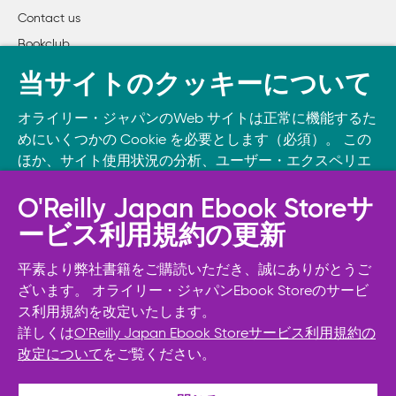
Contact us
Bookclub
書籍注文
当サイトのクッキーについて
DOWNLOAD THE O’REILLY APP
オライリー・ジャパンのWeb サイトは正常に機能するた
Take O’Reilly with you and learn anywhere, anytime on your
めにいくつかの Cookie を必要とします（必須）。 この
phone
and tablet.
ほか、サイト使用状況の分析、ユーザー・エクスペリエ
ンスの向上、広告宣伝のために、お客様の同意を得て、
その他の Cookie を使用することがあります。 詳細につ
O'Reilly Japan Ebook Storeサ
いては
Cookie設定
をご確認ください。
ービス利用規約の更新
また、オライリー・ジャパンのプライバシーポリシーに
ついては
個人情報保護方針
をご確認ください。
平素より弊社書籍をご購読いただき、誠にありがとうご
ざいます。 オライリー・ジャパンEbook Storeのサービ
ス利用規約を改定いたします。
Cookie設定
詳しくは
O'Reilly Japan Ebook Storeサービス利用規約の
改定について
をご覧ください。
© 2026, O’Reilly Japan, Inc. oreilly.co.jpに掲載されているすべて
必須Cookie以外を拒否する
のトレードマークおよび登録商標は、それぞれの所有者に帰属し
ます。