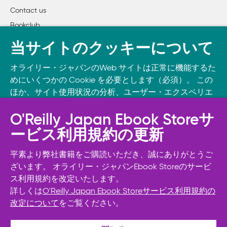
Contact us
Bookclub
書籍注文
当サイトのクッキーについて
DOWNLOAD THE O’REILLY APP
オライリー・ジャパンのWeb サイトは正常に機能するた
Take O’Reilly with you and learn anywhere, anytime on your
めにいくつかの Cookie を必要とします（必須）。 この
phone
and tablet.
ほか、サイト使用状況の分析、ユーザー・エクスペリエ
ンスの向上、広告宣伝のために、お客様の同意を得て、
その他の Cookie を使用することがあります。 詳細につ
O'Reilly Japan Ebook Storeサ
いては
Cookie設定
をご確認ください。
ービス利用規約の更新
また、オライリー・ジャパンのプライバシーポリシーに
ついては
個人情報保護方針
をご確認ください。
平素より弊社書籍をご購読いただき、誠にありがとうご
ざいます。 オライリー・ジャパンEbook Storeのサービ
ス利用規約を改定いたします。
Cookie設定
詳しくは
O'Reilly Japan Ebook Storeサービス利用規約の
改定について
をご覧ください。
© 2026, O’Reilly Japan, Inc. oreilly.co.jpに掲載されているすべて
必須Cookie以外を拒否する
のトレードマークおよび登録商標は、それぞれの所有者に帰属し
ます。