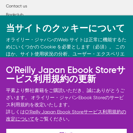
Contact us
Bookclub
書籍注文
当サイトのクッキーについて
DOWNLOAD THE O’REILLY APP
オライリー・ジャパンのWeb サイトは正常に機能するた
Take O’Reilly with you and learn anywhere, anytime on your
めにいくつかの Cookie を必要とします（必須）。 この
phone
and tablet.
ほか、サイト使用状況の分析、ユーザー・エクスペリエ
ンスの向上、広告宣伝のために、お客様の同意を得て、
その他の Cookie を使用することがあります。 詳細につ
O'Reilly Japan Ebook Storeサ
いては
Cookie設定
をご確認ください。
ービス利用規約の更新
また、オライリー・ジャパンのプライバシーポリシーに
ついては
個人情報保護方針
をご確認ください。
平素より弊社書籍をご購読いただき、誠にありがとうご
ざいます。 オライリー・ジャパンEbook Storeのサービ
ス利用規約を改定いたします。
Cookie設定
詳しくは
O'Reilly Japan Ebook Storeサービス利用規約の
改定について
をご覧ください。
© 2026, O’Reilly Japan, Inc. oreilly.co.jpに掲載されているすべて
必須Cookie以外を拒否する
のトレードマークおよび登録商標は、それぞれの所有者に帰属し
ます。