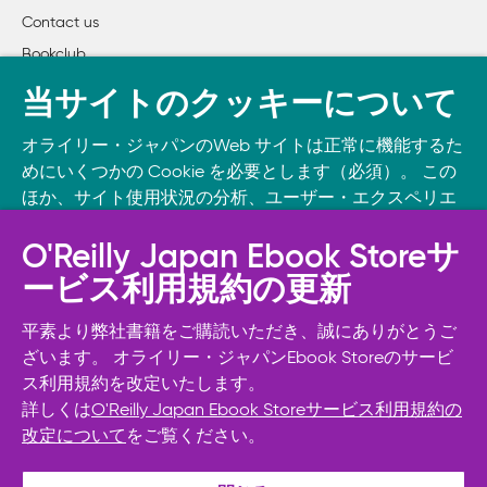
Contact us
Bookclub
書籍注文
当サイトのクッキーについて
DOWNLOAD THE O’REILLY APP
オライリー・ジャパンのWeb サイトは正常に機能するた
Take O’Reilly with you and learn anywhere, anytime on your
めにいくつかの Cookie を必要とします（必須）。 この
phone
and tablet.
ほか、サイト使用状況の分析、ユーザー・エクスペリエ
ンスの向上、広告宣伝のために、お客様の同意を得て、
その他の Cookie を使用することがあります。 詳細につ
O'Reilly Japan Ebook Storeサ
いては
Cookie設定
をご確認ください。
ービス利用規約の更新
また、オライリー・ジャパンのプライバシーポリシーに
ついては
個人情報保護方針
をご確認ください。
平素より弊社書籍をご購読いただき、誠にありがとうご
ざいます。 オライリー・ジャパンEbook Storeのサービ
ス利用規約を改定いたします。
Cookie設定
詳しくは
O'Reilly Japan Ebook Storeサービス利用規約の
改定について
をご覧ください。
© 2026, O’Reilly Japan, Inc. oreilly.co.jpに掲載されているすべて
必須Cookie以外を拒否する
のトレードマークおよび登録商標は、それぞれの所有者に帰属し
ます。