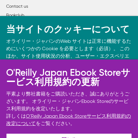
Contact us
Bookclub
書籍注文
当サイトのクッキーについて
DOWNLOAD THE O’REILLY APP
オライリー・ジャパンのWeb サイトは正常に機能するた
Take O’Reilly with you and learn anywhere, anytime on your
めにいくつかの Cookie を必要とします（必須）。 この
phone
and tablet.
ほか、サイト使用状況の分析、ユーザー・エクスペリエ
ンスの向上、広告宣伝のために、お客様の同意を得て、
その他の Cookie を使用することがあります。 詳細につ
O'Reilly Japan Ebook Storeサ
いては
Cookie設定
をご確認ください。
ービス利用規約の更新
また、オライリー・ジャパンのプライバシーポリシーに
ついては
個人情報保護方針
をご確認ください。
平素より弊社書籍をご購読いただき、誠にありがとうご
ざいます。 オライリー・ジャパンEbook Storeのサービ
ス利用規約を改定いたします。
Cookie設定
詳しくは
O'Reilly Japan Ebook Storeサービス利用規約の
改定について
をご覧ください。
© 2026, O’Reilly Japan, Inc. oreilly.co.jpに掲載されているすべて
必須Cookie以外を拒否する
のトレードマークおよび登録商標は、それぞれの所有者に帰属し
ます。