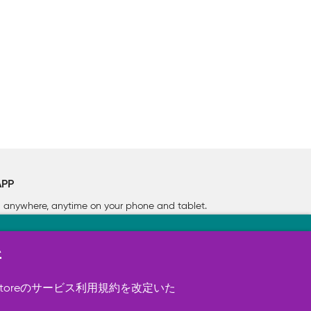
APP
rn anywhere, anytime on your phone
and tablet.
新
す（必須）。 このほか、サイト使用状
ookie を使用することがありま
toreのサービス利用規約を改定いた