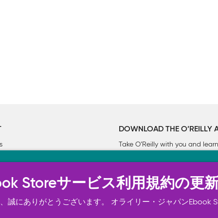
T
DOWNLOAD THE O’REILLY 
s
Take O’Reilly with you and lea
ーについて
n Ebook Storeサービス利用規約の更
トは正常に機能するためにいくつかの Cookie を必要としま
スの向上、広告宣伝のために、お客様の同意を得て、その他の C
誠にありがとうございます。 オライリー・ジャパンEbook S
ご確認ください。