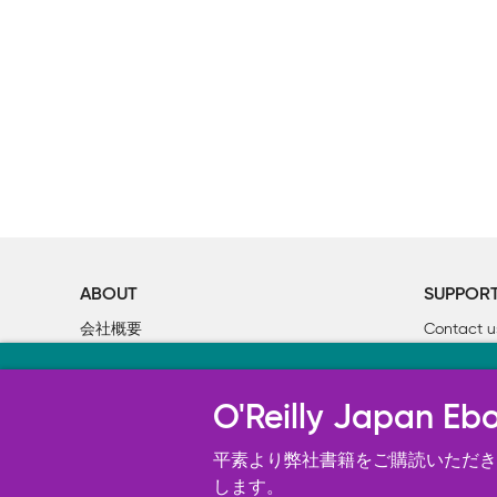
ABOUT
SUPPOR
会社概要
Contact u
個人情報について
Bookclub
当サイトのクッキ
O’Reilly Media
書籍注文
O'Reilly Japa
オライリー・ジャパンのWeb サイ
況の分析、ユーザー・エクスペリエン
平素より弊社書籍をご購読いただき、
す。 詳細については
します。
Cookie設定
を