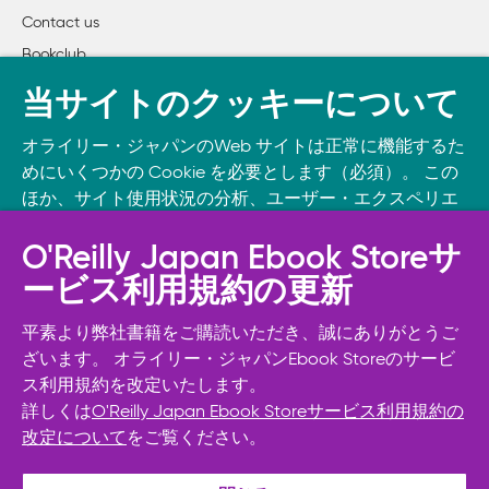
Contact us
Bookclub
書籍注文
当サイトのクッキーについて
DOWNLOAD THE O’REILLY APP
オライリー・ジャパンのWeb サイトは正常に機能するた
Take O’Reilly with you and learn anywhere, anytime on your
めにいくつかの Cookie を必要とします（必須）。 この
phone
and tablet.
ほか、サイト使用状況の分析、ユーザー・エクスペリエ
ンスの向上、広告宣伝のために、お客様の同意を得て、
その他の Cookie を使用することがあります。 詳細につ
O'Reilly Japan Ebook Storeサ
いては
Cookie設定
をご確認ください。
ービス利用規約の更新
また、オライリー・ジャパンのプライバシーポリシーに
ついては
個人情報保護方針
をご確認ください。
平素より弊社書籍をご購読いただき、誠にありがとうご
ざいます。 オライリー・ジャパンEbook Storeのサービ
ス利用規約を改定いたします。
Cookie設定
詳しくは
O'Reilly Japan Ebook Storeサービス利用規約の
改定について
をご覧ください。
© 2026, O’Reilly Japan, Inc. oreilly.co.jpに掲載されているすべて
必須Cookie以外を拒否する
のトレードマークおよび登録商標は、それぞれの所有者に帰属し
ます。