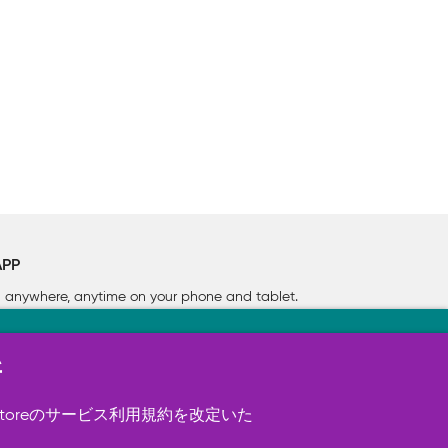
APP
rn anywhere, anytime on your phone
and tablet.
新
す（必須）。 このほか、サイト使用状
ookie を使用することがありま
toreのサービス利用規約を改定いた