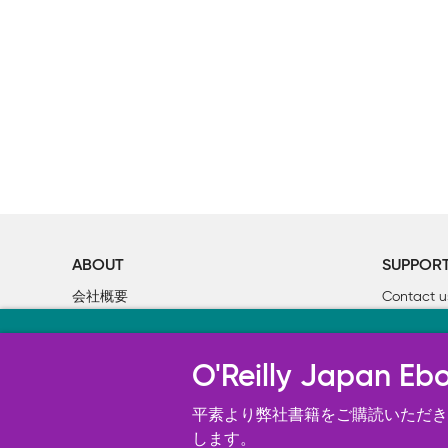
ABOUT
SUPPOR
会社概要
Contact u
個人情報について
Bookclub
当サイトのクッキ
O’Reilly Media
書籍注文
O'Reilly Japa
オライリー・ジャパンのWeb サイ
況の分析、ユーザー・エクスペリエン
平素より弊社書籍をご購読いただき、
す。 詳細については
します。
Cookie設定
を