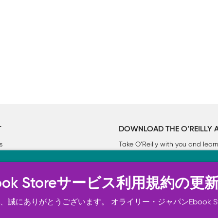
T
DOWNLOAD THE O’REILLY 
s
Take O’Reilly with you and lea
ーについて
n Ebook Storeサービス利用規約の更
トは正常に機能するためにいくつかの Cookie を必要としま
スの向上、広告宣伝のために、お客様の同意を得て、その他の C
誠にありがとうございます。 オライリー・ジャパンEbook S
ご確認ください。