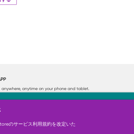
新する
APP
rn anywhere, anytime on your phone
and tablet.
新
す（必須）。 このほか、サイト使用状
ookie を使用することがありま
toreのサービス利用規約を改定いた