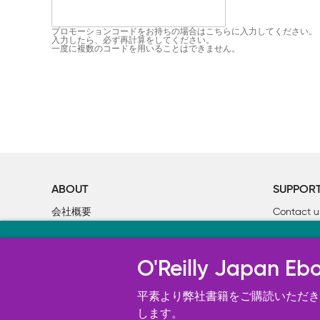
プロモーションコードをお持ちの場合はこちらに入力してください。
入力したら、必ず再計算をしてください。
一度に複数のコードを用いることはできません。
ABOUT
SUPPOR
会社概要
Contact u
個人情報について
Bookclub
当サイトのクッキ
O’Reilly Media
書籍注文
O'Reilly Japa
オライリー・ジャパンのWeb サイ
況の分析、ユーザー・エクスペリエン
平素より弊社書籍をご購読いただき、
す。 詳細については
します。
Cookie設定
を