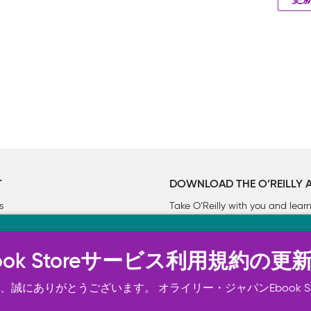
更
T
DOWNLOAD THE O’REILLY 
s
Take O’Reilly with you and lea
ーについて
n Ebook Storeサービス利用規約の更
トは正常に機能するためにいくつかの Cookie を必要としま
スの向上、広告宣伝のために、お客様の同意を得て、その他の C
誠にありがとうございます。 オライリー・ジャパンEbook S
ご確認ください。