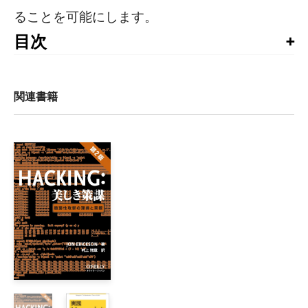
ることを可能にします。
目次
本書の出版に寄せて

謝辞

はじめに

関連書籍
    なぜ、自動車ハッキングはすべての人々にとって良いのか
    本書の内容

1章　脅威モデルの理解

    アタックサーフェースの探索

    脅威モデル

        レベル 0: 概観

        レベル 1: 受信機

        レベル 2: 受信機のブレークダウン

    脅威の識別

        レベル 0: 概観

        レベル 1: 受信機
