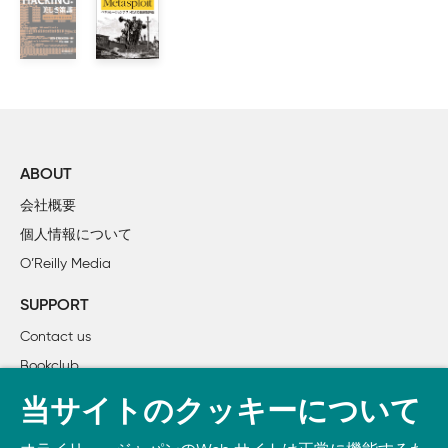
        レベル 2: 受信機のブレークダウン

    脅威評価システム

        DREAD評価システム

        CVSS: DREADに代わる選択肢

    脅威モデルの結果を使った取り組み

    まとめ

ABOUT
2章　バスプロトコル

会社概要
    CANバス

個人情報について
        OBD-IIコネクタ

O’Reilly Media
        CAN接続箇所を見つける方法

        CANバスパケットのフォーマット

SUPPORT
        ISO-TPプロトコル

Contact us
        CANopenプロトコル

Bookclub
        GMLANバス

    SAE J1850プロトコル

書籍注文
当サイトのクッキーについて
        PWMプロトコル

DOWNLOAD THE O’REILLY APP
        VPWプロトコル
