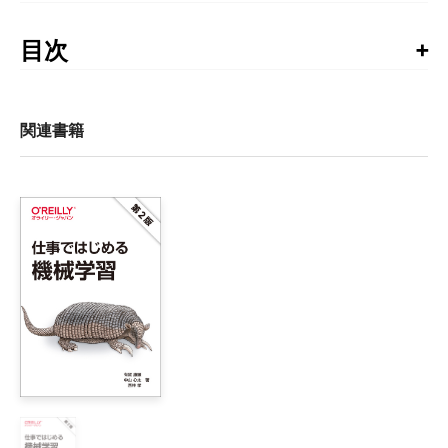
書籍発行後に気づいた誤植や更新された情報を掲載して
います。お手持ちの書籍では、すでに修正が施されてい
目次
る場合がありますので、書籍最終ページの奥付でお手持
まえがき

ちの書籍の刷数をご確認の上、ご利用ください。
第1刷の正誤表
第I部

関連書籍
下記をご参照ください。
第1刷正誤表
1章　機械学習プロジェクトのはじめ方

    1.1　機械学習はどのように使われるのか

    1.2　機械学習プロジェクトの流れ

        1.2.1　問題を定式化する

        1.2.2　機械学習をしなくて良い方法を考える

        1.2.3　システム設計を考える

        1.2.4　アルゴリズムを選定する

        1.2.5　特徴量、教師データとログの設計をする

        1.2.6　前処理をする

        1.2.7　学習・パラメータチューニング

        1.2.8　システムに組み込む
