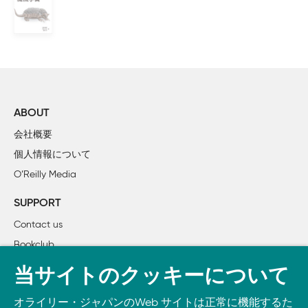
    1.3　実システムにおける機械学習の問題点への対処方法

        1.3.1　人手でゴールドスタンダードを用意して、
        1.3.2　予測モデルをモジュール化をしてアルゴリズ
        1.3.3　モデルのバージョン管理をして、いつでも切
        1.3.4　データ処理のパイプラインごと保存する

        1.3.5　開発/本番環境の言語/フレームワークは揃える

    1.4　機械学習を含めたシステムを成功させるには

ABOUT
    1.5　この章のまとめ

会社概要
個人情報について
2章　機械学習で何ができる？

O’Reilly Media
    2.1　どのアルゴリズムを選ぶべきか？

    2.2　分類

SUPPORT
        2.2.1　パーセプトロン

Contact us
        2.2.2　ロジスティック回帰

Bookclub
        2.2.3　SVM

        2.2.4　ニューラルネットワーク

書籍注文
当サイトのクッキーについて
        2.2.5　k-NN

DOWNLOAD THE O’REILLY APP
        2.2.6　決定木、ランダムフォレスト、GBDT

オライリー・ジャパンのWeb サイトは正常に機能するた