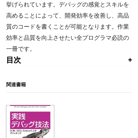
挙げられています。デバッグの感覚とスキルを
高めることによって、開発効率を改善し、高品
質のコードを書くことが可能となります。作業
効率と品質を向上させたい全プログラマ必読の
一冊です。
目次
日本語版まえがき

まえがき

関連書籍
1章　高水準戦略

    項目1：あらゆる問題を課題管理システムで扱う

    項目2：問題に対する洞察を得るにはウェブで焦点を絞っ
    項目3：前条件と後条件が満たされていることを確認する

    項目4：問題からバグをドリルアップするかプログラム
    項目5：既知の正常なシステムと問題を起こしているシ