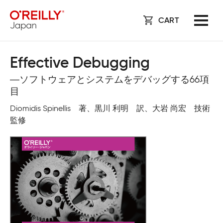
CART
Effective Debugging
―ソフトウェアとシステムをデバッグする66項
目
Diomidis Spinellis 著、黒川 利明 訳、大岩 尚宏 技術
監修