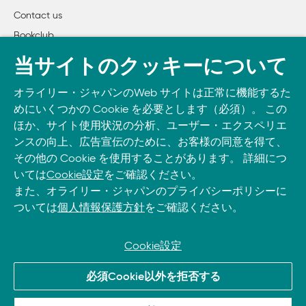
Contact us
3章　汎用ツールと技法

Bookclub
    項目22：デバッグデータをUnixコマンドラインツールで
    項目23：コマンドラインツールのオプションとイディオ
書籍注文
当サイトのクッキーについて
    項目24：デバッグデータをエディタで調べる

DOWNLOAD THE O’REILLY APP
    項目25：作業環境を最適化する

オライリー・ジャパンのWeb サイトは正常に機能するた
Take O’Reilly with you and learn anywhere, anytime on your
    項目26：バグの原因と経緯とをバージョン管理システムで
めにいくつかの Cookie を必要とします（必須）。 この
phone
and tablet.
    項目27：独立なプロセスからなるシステムの監視ツールを
ほか、サイト使用状況の分析、ユーザー・エクスペリエ
ンスの向上、広告宣伝のために、お客様の同意を得て、
その他の Cookie を使用することがあります。 詳細につ
4章　デバッガ技法

いては
Cookie設定
をご確認ください。
    項目28：シンボリックデバッグ用にコンパイルしたコード
また、オライリー・ジャパンのプライバシーポリシーに
    項目29：コードをステップ実行する

ついては
個人情報保護方針
をご確認ください。
    項目30：コードとデータのブレークポイントを活用する

    項目31：逆デバッグ機能をよく知っておく

    項目32：ルーチン間の呼び出しに沿って探索する

Cookie設定
    項目33：変数と式の値を調べてエラーを見つける

© 2026, O’Reilly Japan, Inc. oreilly.co.jpに掲載されているすべて
    項目34：実行プロセスにどのようにデバッガをアタッチ
必須Cookie以外を拒否する
のトレードマークおよび登録商標は、それぞれの所有者に帰属し
    項目35：コアダンプの扱い方を知っておく

ます。