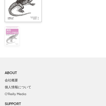
    項目6：ソフトウェアのデバッグ機能を使う

    項目7：ビルドと実行環境を多様化する

    項目8：作業の焦点を最も重要な問題に絞る

2章　汎用の手法と実践

    項目9：デバッグを成功させるために心の準備をする

    項目10：問題の効率的な再現を可能にする

    項目11：変更から結果までのターンアラウンド時間を最小
    項目12：複雑なテストシナリオを自動化する

    項目13：デバッグデータを包括的に概観する

    項目14：ソフトウェアのアップデートを考える

    項目15：サードパーティソースコードを調べて洞察を得る
    項目16：特別な監視およびテスト装置を使う

ABOUT
    項目17：失敗による結果をさらに際立たせる

会社概要
    項目18：手に負えないシステムのデバッグを自分のデス
個人情報について
    項目19：デバッグタスクを自動化する

O’Reilly Media
    項目20：デバッグの前後で大掃除をする

    項目21：問題を起こすクラスのすべてのインスタンスを修
SUPPORT