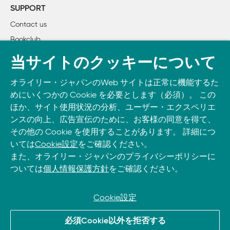
        3.2.1　サイト全体でデータを収集する

SUPPORT
    3.3　インターネットをクローリング

Contact us
    3.4　Scrapyでクローリング

Bookclub
4章　APIを使う

書籍注文
当サイトのクッキーについて
    4.1　APIはどう働くか

DOWNLOAD THE O’REILLY APP
    4.2　共通表記

オライリー・ジャパンのWeb サイトは正常に機能するた
Take O’Reilly with you and learn anywhere, anytime on your
        4.2.1　メソッド

めにいくつかの Cookie を必要とします（必須）。 この
phone
and tablet.
        4.2.2　認証

ほか、サイト使用状況の分析、ユーザー・エクスペリエ
    4.3　レスポンス

ンスの向上、広告宣伝のために、お客様の同意を得て、
その他の Cookie を使用することがあります。 詳細につ
        4.3.1　API呼び出し

いては
Cookie設定
をご確認ください。
    4.4　Echo Nest

また、オライリー・ジャパンのプライバシーポリシーに
        4.4.1　いくつかの例

ついては
個人情報保護方針
をご確認ください。
    4.5　Twitter

        4.5.1　始めよう

        4.5.2　いくつかの例

Cookie設定
    4.6　Google API

© 2026, O’Reilly Japan, Inc. oreilly.co.jpに掲載されているすべて
        4.6.1　始めよう

必須Cookie以外を拒否する