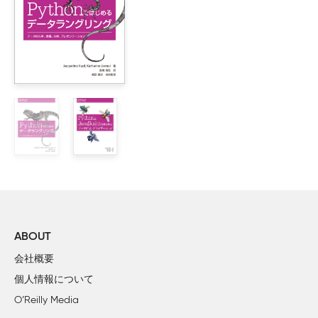
        1.2.2　BeautifulSoupを実行する

        1.2.3　確実につなげる

2章　高度なHTMLパーシング

    2.1　いつもハンマーが必要なわけではない

    2.2　BeautifulSoupの別の使い方

        2.2.1　BeautifulSoupのfind()とfindAll()

        2.2.2　他のBeautifulSoupのオブジェクト

        2.2.3　木のナビゲーション

    2.3　正規表現

    2.4　正規表現とBeautifulSoup

    2.5　属性へのアクセス

    2.6　ラムダ式

    2.7　BeautifulSoupを超えて

ABOUT
会社概要
3章　クローリングを開始する

個人情報について
    3.1　単一ドメインを走査する

O’Reilly Media
    3.2　サイト全体をクローリング
