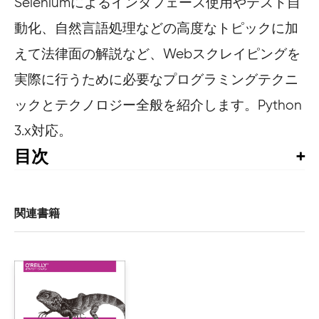
Seleniumによるインタフェース使用やテスト自
動化、自然言語処理などの高度なトピックに加
えて法律面の解説など、Webスクレイピングを
実際に行うために必要なプログラミングテクニ
ックとテクノロジー全般を紹介します。Python
3.x対応。
目次
まえがき

第Ⅰ部スクレイパーを作る

関連書籍
1章　最初のWebスクレイパー

    1.1　つなげる

    1.2　はじめてのBeautifulSoup

        1.2.1　BeautifulSoupのインストール
