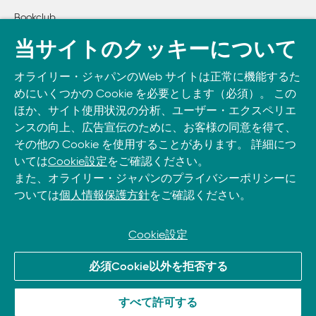
    項目 4：複雑な式の代わりにヘルパー関数を書く

Bookclub
    項目 5：シーケンスをどのようにスライスするか知ってお
書籍注文
    項目 6：1つのスライスでは、 start, end, strideを使わない

当サイトのクッキーについて
    項目 7：mapやfilterの代わりにリスト内包表記を使う

DOWNLOAD THE O’REILLY APP
    項目 8：リスト内包表記には、 3つ以上の式を避ける

オライリー・ジャパンのWeb サイトは正常に機能するた
Take O’Reilly with you and learn anywhere, anytime on your
    項目 9：大きな内包表記にはジェネレータ式を考える

めにいくつかの Cookie を必要とします（必須）。 この
phone
and tablet.
ほか、サイト使用状況の分析、ユーザー・エクスペリエ
    項目 10：rangeよりは enumerateにする

ンスの向上、広告宣伝のために、お客様の同意を得て、
    項目 11：イテレータを並列に処理するには zipを使う

その他の Cookie を使用することがあります。 詳細につ
    項目 12：forとwhileループの後の elseブロックは使うのを
いては
Cookie設定
をご確認ください。
    項目 13：try/except/else/finallyの各ブロックを活用する

また、オライリー・ジャパンのプライバシーポリシーに
ついては
個人情報保護方針
をご確認ください。
2章　関数

    項目 14：Noneを返すよりは例外を選ぶ

    項目 15：クロージャが変数スコープとどう関わるかを知
Cookie設定
    項目 16：リストを返さずにジェネレータを返すことを考え
© 2026, O’Reilly Japan, Inc. oreilly.co.jpに掲載されているすべて
必須Cookie以外を拒否する
    項目 17：引数に対してイテレータを使うときには確実さを
のトレードマークおよび登録商標は、それぞれの所有者に帰属し
    項目 18：可変長位置引数を使って、見た目をすっきりさせ
ます。
すべて許可する
    項目 19：キーワード引数にオプションの振る舞いを与える