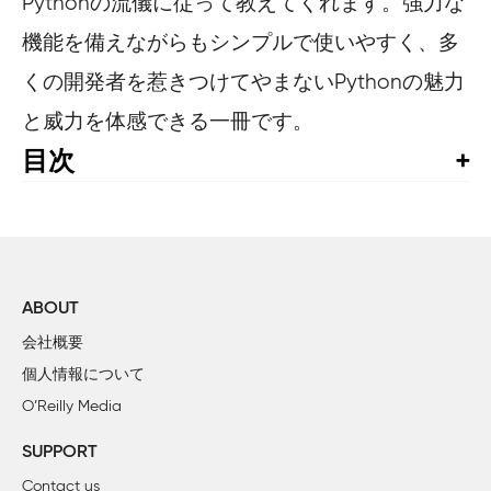
Pythonの流儀に従って教えてくれます。強力な
機能を備えながらもシンプルで使いやすく、多
くの開発者を惹きつけてやまないPythonの魅力
と威力を体感できる一冊です。
目次
目次

推薦の言葉

日本語版へ寄せて

ABOUT
まえがき

会社概要
個人情報について
1章　 Python流思考（Pythonic Thinking）

O’Reilly Media
    項目 1：使っている Pythonのバージョンを知っておく

    項目 2：PEP 8スタイルガイドに従う

SUPPORT
    項目 3：bytes, str, unicodeの違いを知っておく

Contact us