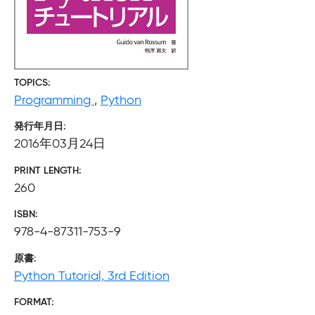
TOPICS
Programming
,
Python
発行年月日
2016年03月24日
PRINT LENGTH
260
ISBN
978-4-87311-753-9
原書
Python Tutorial, 3rd Edition
FORMAT