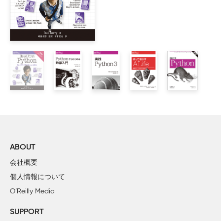
        2.2.1　ソースコード・エンコーディング

・7ページ 下から7行目
【誤】16.1 補遺
【正】16.1 対話モード
3章　気楽な入門編

    3.1　Pythonを電卓として使う

・8ページ 脚注
        3.1.1　数値

【誤】http://docs.python.jp/3/library/codecs.html
        3.1.2　文字列

【正】
        3.1.3　リスト

https://docs.python.jp/3/library/codecs.html#module-
    3.2　プログラミング、はじめの一歩

codecs
4章　制御構造ツール

・10ページ 脚注
    4.1　if文

【誤】(-3)**2"
    4.2　for文

ABOUT
【正】(-3)**2
    4.3　range()関数

会社概要
    4.4　break文とcontinue文、ループにおけるelse節

・11ページ 脚注
個人情報について
    4.5　pass文

【誤】「9.4.2. Decimalオブジェクト」参照
O’Reilly Media
    4.6　関数の定義

（http://docs.python.jp/3/library/decimal.html#decimal-
    4.7　さらに関数定義について

objects）
SUPPORT
        4.7.1　引数のデフォルト値
