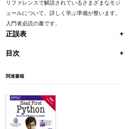
リファレンスで解説されているさまざまなモジ
ュールについて、詳しく学ぶ準備が整います。
入門者必読の書です。
正誤表
書籍発行後に気づいた誤植や更新された情報を掲載して
います。お手持ちの書籍では、すでに修正が施されてい
目次
る場合がありますので、書籍最終ページの奥付でお手持
訳者まえがき

ちの書籍の刷数をご確認の上、ご利用ください。
概要

第2刷正誤表
関連書籍
1章　食欲をそそってみようか

第2刷正誤表（2017/9/11更新）
2章　Pythonインタープリタの使い方

    2.1　インタープリタの起動

・viiページ 下から9行目
        2.1.1　引数を渡す

【誤】18章
        2.1.2　対話モード

【正】15章
    2.2　インタープリタとその環境
