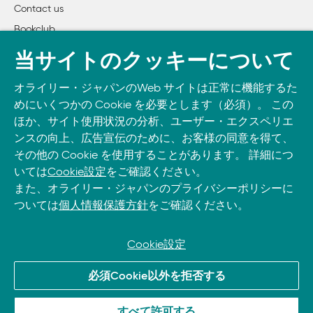
【正】「Decimalオブジェクト」参照
Contact us
        4.7.2　キーワード引数

（https://docs.python.jp/3/library/decimal.html#decima
Bookclub
        4.7.3　任意引数のリスト

        4.7.4　引数リストのアンパック

書籍注文
・12ページ 脚注
当サイトのクッキーについて
        4.7.5　lambda（ラムダ）式

【誤】「9.5. fractions」参照
DOWNLOAD THE O’REILLY APP
        4.7.6　ドキュメンテーション文字列（docstring）

オライリー・ジャパンのWeb サイトは正常に機能するた
（http://docs.python.jp/3/library/fractions.html）
Take O’Reilly with you and learn anywhere, anytime on your
        4.7.7　関数注釈（関数アノテーション）

めにいくつかの Cookie を必要とします（必須）。 この
【正】「fractions ̶ 有理数」参照
phone
and tablet.
    4.8　幕間つなぎ：コーディングスタイル

ほか、サイト使用状況の分析、ユーザー・エクスペリエ
（https://docs.python.jp/3/library/fractions.html#fractio
ンスの向上、広告宣伝のために、お客様の同意を得て、
その他の Cookie を使用することがあります。 詳細につ
・17ページ 脚注
5章　データ構造

いては
Cookie設定
をご確認ください。
【誤】
    5.1　リストについての補足

また、オライリー・ジャパンのプライバシーポリシーに
† http://docs.python.jp/3/library/stdtypes.html#text-
        5.1.1　リストをスタックとして使う

ついては
個人情報保護方針
をご確認ください。
sequence-type-str
        5.1.2　リストをキューとして使う

‡ http://docs.python.jp/3/library/stdtypes.html?
        5.1.3　リスト内包

highlight=printf#string-methods
        5.1.4　れ子のリスト内包

Cookie設定
§ http://docs.python.jp/3/library/string.html#string-
    5.2　del文

formatting
© 2026, O’Reilly Japan, Inc. oreilly.co.jpに掲載されているすべて
    5.3　タプルとシーケンス

必須Cookie以外を拒否する
¶ http://docs.python.jp/3/library/stdtypes.html?
のトレードマークおよび登録商標は、それぞれの所有者に帰属し
    5.4　集合（set）

ます。
highlight=printf#old-string-formatting
    5.5　ディクショナリ

すべて許可する