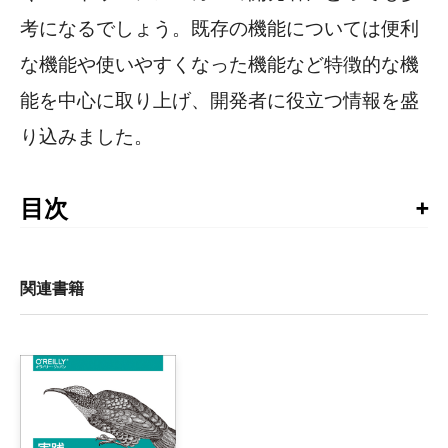
考になるでしょう。既存の機能については便利
な機能や使いやすくなった機能など特徴的な機
能を中心に取り上げ、開発者に役立つ情報を盛
り込みました。
目次
クレジット

はじめに

関連書籍
1章 Android.4.4 KitKat入門Hacks

    #1 Android 4.4 KitKatについて

2章 フレームワークサービスHacks

    #2 NFCホストカードエミュレーションを使う

    #3 印刷フレームワーク（Printing Service）を使う
