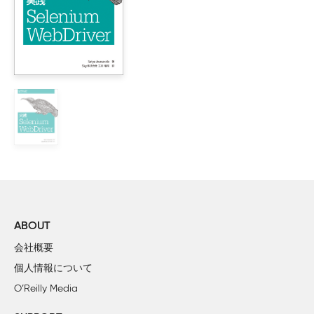
    #4 ストレージアクセスフレームワークを使う

3章 センサーHacks

    #5 歩行検知センサーを使う

    #6 歩数計センサーを使う

    #7 地磁気回転ベクトルセンサーを使う

4章 ネットワークHacks

    #8 Wi-Fi TDLSを使う

    #9 SMSプロバイダを使ってメッセージを送受信する

5章 メディアHacks

    #10 スクリーンを録画する

ABOUT
    #11 Adaptive Playbackを使う

会社概要
    #12 MPEG-DASH向け共通暗号化

個人情報について
    #13 HTTP Live Streamingを使う

O’Reilly Media
    #14 オーディオスタンプを使う
