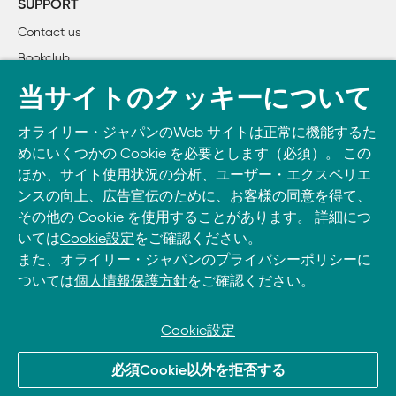
SUPPORT
6章 ユーザーインターフェースHacks

Contact us
    #15 フルスクリーンモードを使う

Bookclub
    #16 トランジションフレームワークを使う

    #17 xxxhdpiを使う

書籍注文
当サイトのクッキーについて
    #18 字幕設定を使う

DOWNLOAD THE O’REILLY APP
    #19 RTLレイアウトに合わせたイメージリソースの反転

オライリー・ジャパンのWeb サイトは正常に機能するた
Take O’Reilly with you and learn anywhere, anytime on your
    #20 アプリケーションショートカットアイコンを作る

めにいくつかの Cookie を必要とします（必須）。 この
phone
and tablet.
ほか、サイト使用状況の分析、ユーザー・エクスペリエ
7章 ネイティブHacks

ンスの向上、広告宣伝のために、お客様の同意を得て、
    #21 AR T（Android RunTime）を使用する

その他の Cookie を使用することがあります。 詳細につ
いては
Cookie設定
をご確認ください。
    #22 メモリ使用量をチェックする

また、オライリー・ジャパンのプライバシーポリシーに
ついては
個人情報保護方針
をご確認ください。
8章 Android Wear Hacks

    #23 Android Wearでできること

    #24 Android WearのNotification

Cookie設定
    #25 Android Wearアプリを作る

© 2026, O’Reilly Japan, Inc. oreilly.co.jpに掲載されているすべて
    #26 Android Wearアプリケーションのデザインで気をつけ
必須Cookie以外を拒否する
のトレードマークおよび登録商標は、それぞれの所有者に帰属し
    #27 Pushサービスを作る
