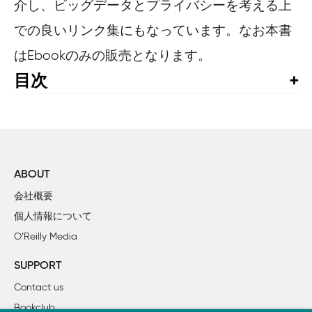
介し、ビッグデータとプライバシーを考える上
での良いリンク集にもなっています。なお本書
はEbookのみの販売となります。
目次
まえがき

1章　パーフェクト・ストーム

    鏡（Looking Glass）の国へ

    ビッグデータ時代へようこそ

ABOUT
    パズルのピースから全体像へ――未来とは今のことである
会社概要
    広告は狼男か

個人情報について
    ビッグデータ時代とビッグブラザー

O’Reilly Media
    クロスロードにて――「プライバシー」対「安全」

    参考文献

SUPPORT
Contact us
2章　デジタル時代のプライバシーの権利

Bookclub
    デジタル時代のプライバシーの定義
