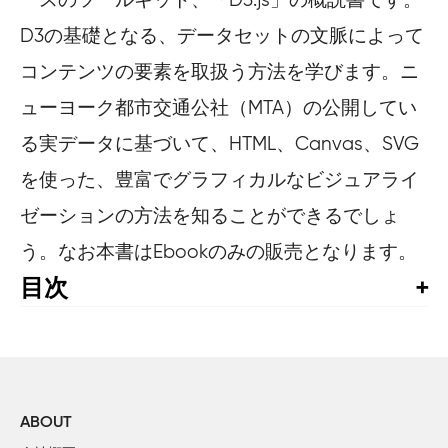
D3の基礎となる、データセットの文脈によって
コンテンツの要素を取扱う方法を学びます。ニ
ューヨーク都市交通公社（MTA）の公開してい
る実データに基づいて、HTML、Canvas、SVG
を使った、豊富でグラフィカルなビジュアライ
ゼーションの方法を知ることができるでしょ
う。なお本書はEbookのみの販売となります。
目次
まえがき

1章　はじめに

    D3

    基本設定

ABOUT
    ニューヨーク都市交通公社のデータセット
