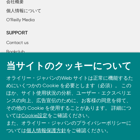
会社概要
個人情報について
2章　Enterセレクション

O’Reilly Media
    シンプルな地下鉄路線状況表示盤を作成する

    プラザの1日平均交通量のグラフを作成する

SUPPORT
Contact us
3章　スケールと座標軸と折れ線グラフ

Bookclub
    バスの故障、衝突や人身事故

書籍注文
    回転式ゲートの交通量をグラフ化する

当サイトのクッキーについて
DOWNLOAD THE O’REILLY APP
4章　インタラクションとトランザクション

オライリー・ジャパンのWeb サイトは正常に機能するた
Take O’Reilly with you and learn anywhere, anytime on your
    地下鉄の定時運行率の評価UIその1――インタラクション

めにいくつかの Cookie を必要とします（必須）。 この
phone
and tablet.
    地下鉄の定時運行率の評価UIその2――トランジション

ほか、サイト使用状況の分析、ユーザー・エクスペリエ
ンスの向上、広告宣伝のために、お客様の同意を得て、
その他の Cookie を使用することがあります。 詳細につ
5章　レイアウト

いては
Cookie設定
をご確認ください。
    地下鉄の接続

また、オライリー・ジャパンのプライバシーポリシーに
    定時運行間隔の分布

ついては
個人情報保護方針
をご確認ください。
6章　結論
