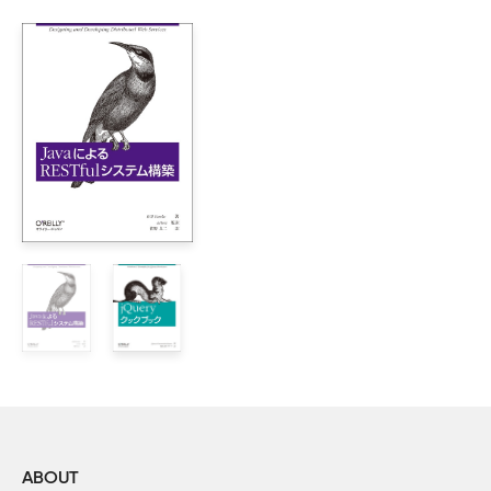
    1.3　データストア

        1.3.1　エンティティとプロパティ

        1.3.2　クエリとインデックス

        1.3.3　トランザクション

    1.4　サービス

    1.5　Google Accounts

    1.6　タスクキューとcronジョブ

    1.7　開発ツール

    1.8　管理コンソール

    1.9　App Engineが（今のところ）できないこと

    1.10　始めてみよう

2章　アプリケーションの作成

    2.1　SDKのセットアップ

        2.1.1　Python SDKのインストール

        2.1.2　Java SDKのインストール

    2.2　アプリケーションの開発

        2.2.1　ユーザープリファレンスパターン

        2.2.2　Pythonアプリケーションの開発

ABOUT