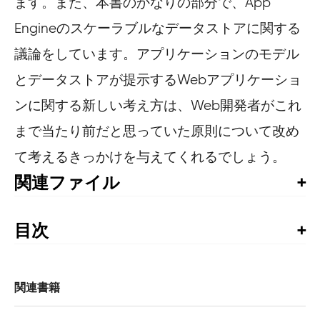
ます。また、本書のかなりの部分で、App
Engineのスケーラブルなデータストアに関する
議論をしています。アプリケーションのモデル
とデータストアが提示するWebアプリケーショ
ンに関する新しい考え方は、Web開発者がこれ
まで当たり前だと思っていた原則について改め
て考えるきっかけを与えてくれるでしょう。
関連ファイル
本書のサンプルコード
目次
はじめに

1章　Google App Engineの紹介

    1.1　ランタイム環境

関連書籍
    1.2　静的ファイルサーバー
