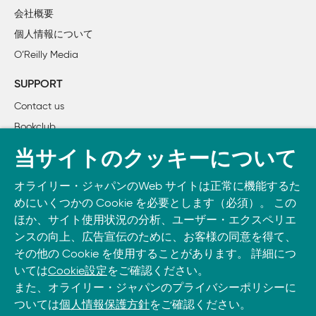
        2.2.3　Javaアプリケーションの開発

会社概要
        2.2.4　開発コンソール

個人情報について
    2.3　アプリケーションの登録

O’Reilly Media
        2.3.1　アプリケーションIDとタイトル

        2.3.2　ドメイン名の設定

SUPPORT
        2.3.3　Google Appsと認証

Contact us
    2.4　アプリケーションのアップロード

Bookclub
    2.5　管理コンソールの紹介

3章　Webリクエストの処理

書籍注文
当サイトのクッキーについて
    3.1　App Engineのアーキテクチャ

DOWNLOAD THE O’REILLY APP
    3.2　フロントエンドの設定

オライリー・ジャパンのWeb サイトは正常に機能するた
Take O’Reilly with you and learn anywhere, anytime on your
        3.2.1　Pythonアプリケーションの設定

めにいくつかの Cookie を必要とします（必須）。 この
phone
and tablet.
        3.2.2　Javaアプリケーションの設定

ほか、サイト使用状況の分析、ユーザー・エクスペリエ
        3.2.3　ドメイン名

ンスの向上、広告宣伝のために、お客様の同意を得て、
その他の Cookie を使用することがあります。 詳細につ
        3.2.4　App IDとVersion

いては
Cookie設定
をご確認ください。
        3.2.5　リクエストハンドラ

また、オライリー・ジャパンのプライバシーポリシーに
        3.2.6　静的ファイルおよびリソースファイル

ついては
個人情報保護方針
をご確認ください。
        3.2.7　セキュアな接続
