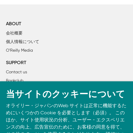
    migrationを実行してテーブルを作成

    やった！親友はクビにならずに済みました！

    アプリケーション変更のために、アーキテクチャの内部を
    アプリケーションの 3つのパート　 model、view、controller
ABOUT
    Railsの真実

会社概要
    3種類のコードは、それぞれ「別の」フォルダに格納される
個人情報について
    編集すべきは、 VIEWのファイル

O’Reilly Media
    アプリケーションが保持すべき情報が増えた

    migrationはRubyスクリプト

SUPPORT
    Railsは migrationを生成する

Contact us
    migrationに「利口な」名前を与えると、 Railsがコード
Bookclub
    migrationは、 rakeで実行する

    データベースの変更だけでは不十分

書籍注文
当サイトのクッキーについて
DOWNLOAD THE O’REILLY APP
2章　scaffoldを超えて

オライリー・ジャパンのWeb サイトは正常に機能するた
Take O’Reilly with you and learn anywhere, anytime on your
    scaffoldで作成される機能が多すぎる

めにいくつかの Cookie を必要とします（必須）。 この
phone
and tablet.
    まずは、 MeBayのモデルを生成して……

ほか、サイト使用状況の分析、ユーザー・エクスペリエ
    ……次に、 rakeを使ってテーブルを作成する

ンスの向上、広告宣伝のために、お客様の同意を得て、