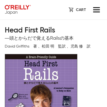
CART
Head First Rails
―頭とからだで覚えるRailsの基本
David Griffiths 著 、松田 明 監訳 、児島 修 訳