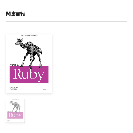
    本書の対象読者

    あなたは今、こう考えているはずです

関連書籍
    メタ認知――「考えること」について考える

    脳に言うことを聞かせる方法

    注意事項

    レビューチーム

    謝辞

1章　さあ始めよう

    このアプリケーションには機能がたくさん

    このアプリに必要なものは何？

    Railsはチケット販売システムのようなデータベースアプ
    railsコマンドで、アプリケーションを新規作成

    デフォルトのアプリにコードを追加

    Scaffoldはコードを「生成」する

    データベースには、テーブルが作成されていない！
