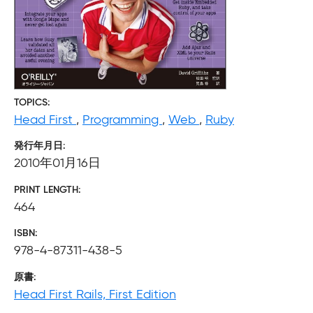
TOPICS
Head First
,
Programming
,
Web
,
Ruby
発行年月日
2010年01月16日
PRINT LENGTH
464
ISBN
978-4-87311-438-5
原書
Head First Rails, First Edition