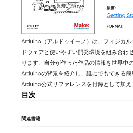
原書
Getting St
FORMAT
Arduino（アルドゥイーノ）は、フィ
ドウェアと使いやすい開発環境を組み合わ
ります。自分が作った作品の情報を世界中の
Arduinoの背景を紹介し、誰にでもで
Arduino公式リファレンスを付録として加
目次
はじめに

1. イントロダクション

関連書籍
    対象となる読者
