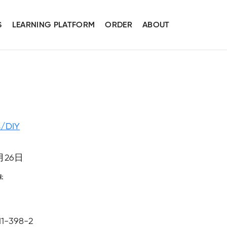
S
LEARNING PLATFORM
ORDER
ABOUT
s/DIY
月26日
H
11-398-2