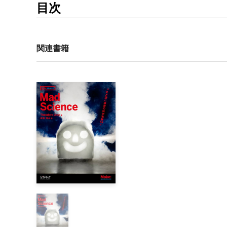
目次
Features

	特集1「FRINGE ― テクノロジーとサイエンスの辺境」

		辺境を知る意味

関連書籍
		非正統派の科学に光を

		PSI現象を探して

		偶然の音楽

		デジタルキルリアン写真

		四角い車輪の再発明

		フリーメーソンの復活

		時間の本質的な神秘性

	特集2「HOME ELECTRONICS ― 電子で遊ぶ・作る」

		電子工作のツールボックス

		史上最も成功した小さなチップ

		Roomba Hacks

		ナイス・ダイス

		ロボハウス
