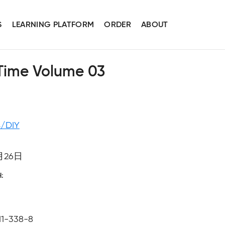
S
LEARNING PLATFORM
ORDER
ABOUT
Time Volume 03
s/DIY
月26日
H
11-338-8