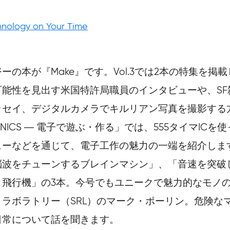
hnology on Your Time
本が『Make』です。Vol.3では2本の特集を掲載しま
能性を見出す米国特許局職員のインタビューや、SF雑
ッセイ、デジタルカメラでキルリアン写真を撮影する
RONICS ― 電子で遊ぶ・作る」では、555タイマ
ューなどを通じて、電子工作の魅力の一端を紹介しま
脳波をチューンするブレインマシン」、「音速を突破
き飛行機」の3本。今号でもユニークで魅力的なモノ
ラボラトリー（SRL）のマーク・ポーリン。危険な
日常について話を聞きます。