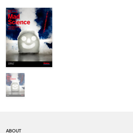
Maker: エンジニアたちのリーダー（インタビュー: ディーン
Maker: ハイテク遊牧民として生きる（インタビュー: ステ
エアルームテクノロジー: 沼地に生きる技術（ティム・アン
実践:エレガントなイノベーション（ブルース・スターリング
歴史への裏切り者（コリィ・ドクトロウ）

Calculate This!―百計の所産を見よ!（ロバート・ルーン）

Makerのための究極ツール（ソール・グリフィス）

PROTO: ガレージ・バイオテック

特集「バックヤード・バイオロジー」

　低温における生と死

　崇高な機械

　キッチンカウンターDNA研究所

　家庭の分子生物学

　植物をハックせよ

Project: ホームメイドストロボフォトグラフィー

Project: ジャム瓶で作るジェットエンジン

Project: テンセグリティモデルを作る

Project: 空き缶で作るスターリングエンジン

ABOUT