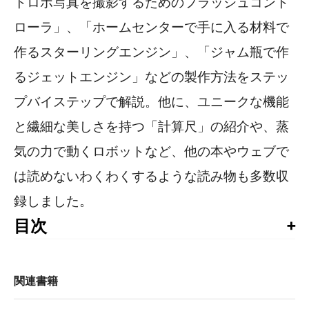
トロボ写真を撮影するためのフラッシュコント
ローラ」、「ホームセンターで手に入る材料で
作るスターリングエンジン」、「ジャム瓶で作
るジェットエンジン」などの製作方法をステッ
プバイステップで解説。他に、ユニークな機能
と繊細な美しさを持つ「計算尺」の紹介や、蒸
気の力で動くロボットなど、他の本やウェブで
は読めないわくわくするような読み物も多数収
録しました。
目次
Makerフレンドリー（デール・ダハティ）

News From The Future（ティム・オライリー）

ライフハック: 退屈より死を！（ダニー・オブライエン、マ
関連書籍
Made on Earth
