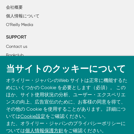
D.I.Y: インナーイヤー式イヤフォンのパッド

会社概要
D.I.Y: ネットワーク電光掲示板

個人情報について
D.I.Y: ラン・ララ・ラン（ハムスター発電所）

O’Reilly Media
D.I.Y: スパイダーライフル

D.I.Y: 噛歯類夜間灯とスパイダーライフルの試作メモ

SUPPORT
D.I.Y: ゼロックスコード

Contact us
D.I.Y: PalmPilotノートブック

Bookclub
D.I.Y: 10ドルでできるスードスコープ

PRIMER: プリント基板を作る

書籍注文
当サイトのクッキーについて
DORKBOT TΩKYΩ

DOWNLOAD THE O’REILLY APP
TOOLBOX

オライリー・ジャパンのWeb サイトは正常に機能するた
Take O’Reilly with you and learn anywhere, anytime on your
スピンアウト

めにいくつかの Cookie を必要とします（必須）。 この
phone
and tablet.
ブリティッシュコロンビアで成長するツリーハウス

ほか、サイト使用状況の分析、ユーザー・エクスペリエ
1+2+3: 4ビットバイナリカードソーター

ンスの向上、広告宣伝のために、お客様の同意を得て、
その他の Cookie を使用することがあります。 詳細につ
Homebrew: アインシュタインのアンプをリメイクする
いては
Cookie設定
をご確認ください。
また、オライリー・ジャパンのプライバシーポリシーに
ついては
個人情報保護方針
をご確認ください。