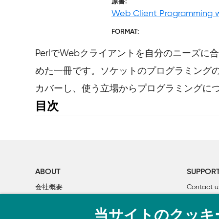
原書
Web Client Programming w
FORMAT
PerlでWebクライアントを自分のニー
めた一冊です。ソケットのプログラミングの詳細
カバーし、使う立場からプログラミングに
目次
1章　Webクライアントプログラミング入門

        1.1　クライアントプログラミングの必要性

        1.2　WebとHTTP

                1.2.1　ブラウザとURL

                1.2.2　クライアント/サーバ

ABOUT
SUPPOR
        1.3　プログラミング・インタフェース

会社概要
Contact u
        1.4　気くばりのすすめ

個人情報について
Bookclub
当サイトのクッキ
O’Reilly Media
書籍注文