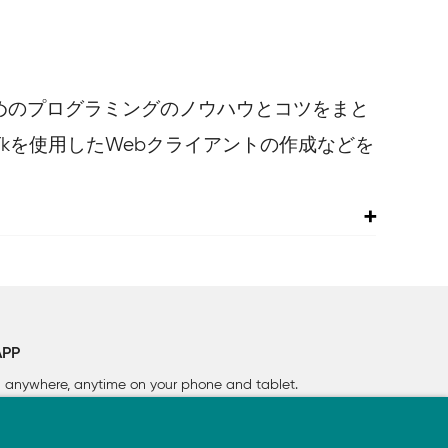
ためのプログラミングのノウハウとコツをまと
/Tkを使用したWebクライアントの作成などを
APP
rn anywhere, anytime on your phone
and tablet.