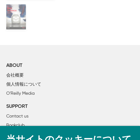
エレクトリックアベニュー

潜れ！　ぐずぐずするな、潜るんだ！

1+2+3：ガウスライフル

Project：カイトフォトで上空からの眺めを手に入れる

Project：$14ドルで作るカメラスタビライザー

Project：中古マウスで作るジャンクロボ「マウシー」

Project：ビデオデッキを改造して猫の給餌機を作る

D.I.Y：レコードのクローニング

D.I.Y：ミント缶ヘッドフォンアンプ

ABOUT
D.I.Y：粗大ゴミは宝の山

会社概要
Primer：初めてのハンダ付け

個人情報について
ビデオゲームを現実にする

O’Reilly Media
R2-DIY

TOOLBOX

SUPPORT
Homebrew：はじめてのコンピュータ
Contact us
Bookclub
書籍注文