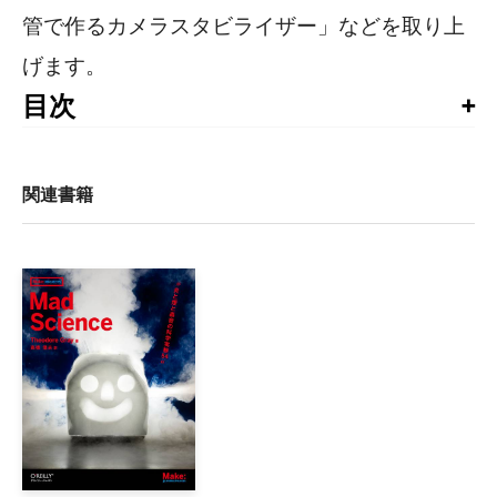
管で作るカメラスタビライザー」などを取り上
げます。
目次
Make創刊に寄せて（デール・ダハティ）

ユーザーがモノを作る時（マーク・フラウエンフェルダー）
News From Future（ティム・オライリー）

関連書籍
ライフハック：ヤク毛刈り（ダニー・オブライエン、マーリン・
Made On Earth    

Maker：現実世界を「プログラム」するところ、ファブラボによう
Maker：すべての家庭に核融合炉を    

Maker：ビットと生身の肉体の出会い    

エアルームテクノロジー：過去の遺産の継承（ティム・アンダー
ダ・ヴィンチに息づくコード（ブルース・スターリング）    
Maker：ミスター・ジャロピーのガレージ    

Maker：世界最大のMP3プレイヤー    

エンジニア最後の世代（コリィ・ドクトロウ）    
