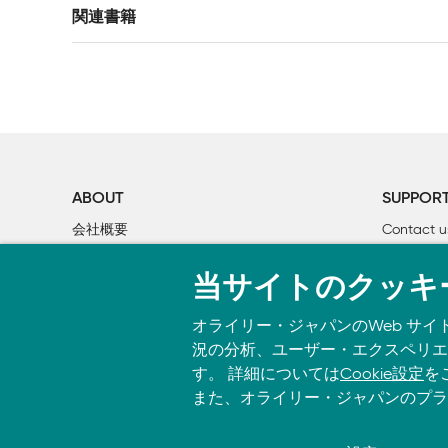
関連書籍
1章　iPodのハードウェア

	1.	第1/2世代iPodのバッテリーを入れ替える

	2.	第3世代iPodのバッテリーを入れ替える

	3.	iPod miniのバッテリーを入れ替える

	4.	iPod用外部充電器を作る

	5.	第3世代iPodのLCD画面の色を変える

	6.	個人FM放送局を開局する

ABOUT
SUPPOR
	7.	iPod 2台でDJ

会社概要
Contact u
	8.	iPodを万能リモコンにする

個人情報について
Bookclub
	9.	iPodを愛車に永久装備する

当サイトのクッキ
O’Reilly Media
書籍注文
	10.	iPod用リモコンを愛車と統合する

	11.	段ボールでiPodケースを作る

オライリー・ジャパンのWeb サイ
	12.	壊れたiPodを再起させる

況の分析、ユーザー・エクスペリエン
す。 詳細については
Cookie設定
を
2章　iPod以外のハードウェア

また、オライリー・ジャパンのプラ
	13.	PalmでiTunesをコントロールする

	14.	携帯電話でiTunesをコントロールする
