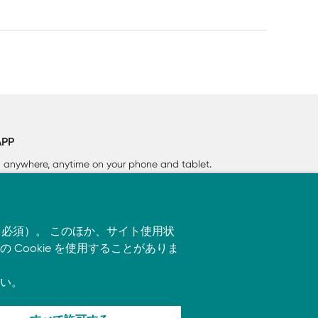
APP
rn anywhere, anytime on your phone
and tablet.
す（必須）。 このほか、サイト使用状
ookie を使用することがありま
い。