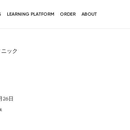
S
LEARNING PLATFORM
ORDER
ABOUT
クニック
月26日
H