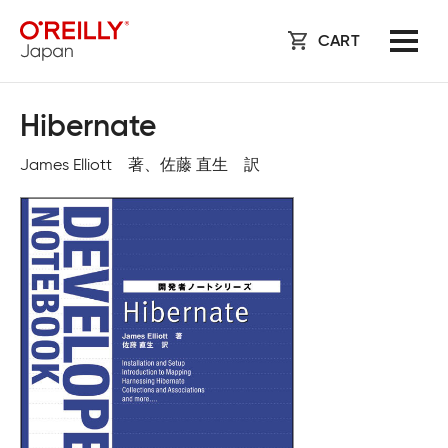
CART
Hibernate
James Elliott 著、佐藤 直生 訳