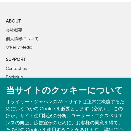
1章	インストールと設定

	1.1	Antの入手

		1.1.1	なぜ重要なの？

ABOUT
		1.1.2	どうすればいいの？

会社概要
		1.1.3	何が起こったの？

個人情報について
		1.1.4	これはどうなの？

O’Reilly Media
	1.2	HSQLDBデータベースエンジン

		1.2.1	なぜ重要なの？

SUPPORT
		1.2.2	どうすればいいの？

Contact us
		1.2.3	これはどうなの？

Bookclub
	1.3	Hibernateの入手

書籍注文
		1.3.1	どうすればいいの？

当サイトのクッキーについて
	1.4	プロジェクト階層の設定

DOWNLOAD THE O’REILLY APP
		1.4.1	なぜ重要なの？

オライリー・ジャパンのWeb サイトは正常に機能するた
Take O’Reilly with you and learn anywhere, anytime on your
		1.4.2	どうすればいいの？

めにいくつかの Cookie を必要とします（必須）。 この
phone
and tablet.
ほか、サイト使用状況の分析、ユーザー・エクスペリエ
		1.4.3	クイックテスト

ンスの向上、広告宣伝のために、お客様の同意を得て、
		1.4.4	何が起こったの？

その他の Cookie を使用することがあります。 詳細につ
		1.4.5	なぜ動かないの？
