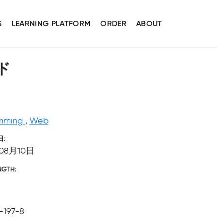
S
LEARNING PLATFORM
ORDER
ABOUT
イド
mming
,
Web
日
08月10日
NGTH
-197-8