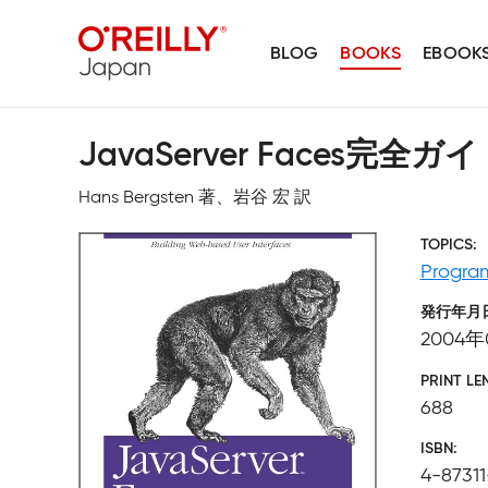
BLOG
BOOKS
EBOOK
JavaServer Faces完全ガ
Hans Bergsten 著、岩谷 宏 訳
TOPICS
Progra
発行年月
2004年
PRINT LE
688
ISBN
4-87311