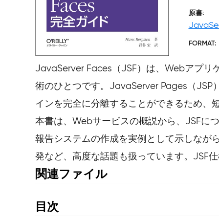
原書
JavaSe
FORMAT
JavaServer Faces（JSF）は、
術のひとつです。JavaServer Pag
インを完全に分離することができるため、短
本書は、Webサービスの概説から、JSF
報告システムの作成を実例として示しなが
発など、高度な話題も扱っています。JSF仕様
関連ファイル
はじめに(PDF)
第1章(PDF)
目次
第2章(PDF)