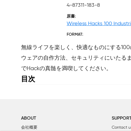
4-87311-183-8
原書
Wireless Hacks 100 Industr
FORMAT
無線ライフを楽しく、快適なものにする100の
ウェアの自作方法、セキュリティにいたる
でHackの真髄を満喫してください。
目次
訳者まえがき

クレジット

序文

はじめに

ABOUT
SUPPOR
1章　標準

会社概要
Contact u