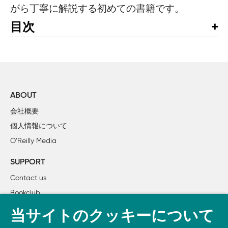
がら丁寧に解説する初めての書籍です。
目次
監訳者まえがき

まえがき

1章  Carbon入門

        1.1　CarbonとMac OS X

ABOUT
        1.2　Carbonの要素

会社概要
        1.3　Carbonアプリケーションの構築

個人情報について
        1.4　Carbonファクトリツアー

O’Reilly Media
        1.5　まとめ

SUPPORT
2章  Carbonアプリケーションの仕様作成：月旅行計画

Contact us
        2.1　月旅行計画ウィンドウ

Bookclub
        2.2　メニューバー

書籍注文
        2.3　Aboutウィンドウ

当サイトのクッキーについて
        2.4　旅行者への情報ウィンドウ
