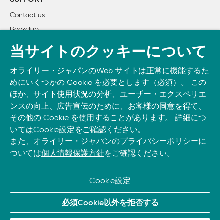
3段落目
SUPPORT
        1.4 SQLの方言

p184
WHERE   j.job_id = (+) e.job_id
W
Contact us
        1.5 リレーショナルデータベースの原則

4行目
Bookclub
p185
JOIN    sales_projections s2 ON s1.store_id
J
書籍注文
2章 基本概念

= s2.       sotre._id
=
「WHERE
当サイトのクッキーについて
        2.1 行単位の処理と集合単位の処理

句」の小
DOWNLOAD THE O’REILLY APP
        2.2 リレーショナルモデル

オライリー・ジャパンのWeb サイトは正常に機能するた
見出しの
Take O’Reilly with you and learn anywhere, anytime on your
        2.3 SQL99と製品固有のデータ型

めにいくつかの Cookie を必要とします（必須）。 この
3行上
phone
and tablet.
ほか、サイト使用状況の分析、ユーザー・エクスペリエ
                2.3.1 Microsoft SQL Serverのデータ型

p187, 表3-
PostgreSQLでは、外部結合はすべての行を取り
ンスの向上、広告宣伝のために、お客様の同意を得て、
                2.3.2 MySQLのデータ型

4
出す側にアスタリスクを追加することで指定し
その他の Cookie を使用することがあります。 詳細につ
                2.3.3 Oracleのデータ型

JOIN検査
ます。
いては
Cookie設定
をご確認ください。
                2.3.4 PostgreSQLのデータ型

の「用法
また、オライリー・ジャパンのプライバシーポリシーに
        2.4 NULL値の処理

と機能説
ついては
個人情報保護方針
をご確認ください。
        2.5 構文の分類

明」の欄
                2.5.1 識別子

p205, 表
Yes, No
                2.5.2 リテラル

Cookie設定
3-7
                2.5.3 システムデリミタと演算子

p281
=* (等号とスタリスク)
© 2026, O’Reilly Japan, Inc. oreilly.co.jpに掲載されているすべて
必須Cookie以外を拒否する
                2.5.4 キーワードと予約語

左側の欄
のトレードマークおよび登録商標は、それぞれの所有者に帰属し
        2.6 SQLの使い方

の最終行