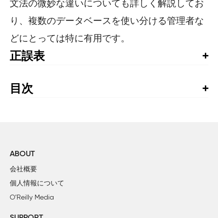
文法の微妙な違いについても詳しく解説してお
り、複数のデータベースを使い分ける管理者な
どにとっては特に有用です。
正誤表
書籍発行後に気づいた誤植や更新された情報を掲載して
います。お手持ちの書籍では、すでに修正が施されてい
目次
る場合がありますので、書籍最終ページの奥付でお手持
監訳者まえがき

ちの書籍の刷数をご確認の上、ご利用ください。
はじめに

正誤表1 -----2002年9月
1章 SQL、製品による実装、簡単な歴史

2002年9月24日更新
        1.1 リレーショナルモデル

ABOUT
位置
誤
        1.2 本書で扱うデータベース

会社概要
p47
あらゆるデータベースオブジェクトを削除させ
        1.3 SQL規格

下から7
ます。
個人情報について
                1.3.1 規格適合性の水準

行目
O’Reilly Media
                1.3.2 追加機能パッケージ

p117
指定されたディストリビュータのコードが
                1.3.3 SQL99文のクラス
