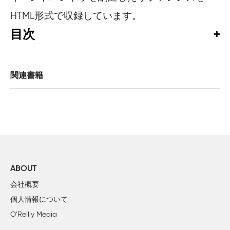
HTML形式で収録しています。
目次
はじめに

1章      JavaScriptの概要

関連書籍
        1.1　JavaScriptをめぐる神話

        1.2　JavaScriptのさまざまなバージョン

        1.3　クライアントサイドJavaScript：Webペー
        1.4　クライアントサイドJavaScriptの機能

        1.5　JavaScriptのセキュリティ

        1.6　実例の検討：JavaScriptによる住宅ローンの試算

        1.7　本書の構成

ABOUT
        1.8　JavaScriptの学習法について

会社概要
個人情報について
2章      字句構造

O’Reilly Media
        2.1　大文字と小文字
