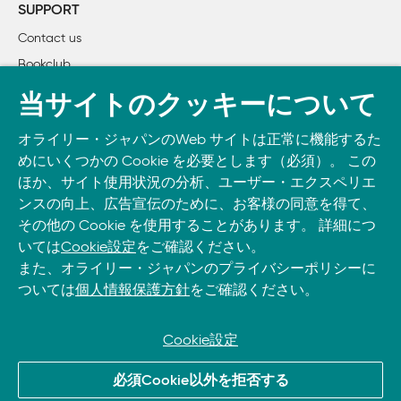
        2.2　空白スペースと改行

SUPPORT
        2.3　セミコロン

Contact us
        2.4　コメント

Bookclub
        2.5　リテラル

        2.6　識別子

書籍注文
当サイトのクッキーについて
        2.7　予約語

DOWNLOAD THE O’REILLY APP
オライリー・ジャパンのWeb サイトは正常に機能するた
Take O’Reilly with you and learn anywhere, anytime on your
3章      データ型と値

めにいくつかの Cookie を必要とします（必須）。 この
phone
and tablet.
        3.1　数値

ほか、サイト使用状況の分析、ユーザー・エクスペリエ
        3.2　文字列

ンスの向上、広告宣伝のために、お客様の同意を得て、
その他の Cookie を使用することがあります。 詳細につ
        3.3　論理値

いては
Cookie設定
をご確認ください。
        3.4　関数

また、オライリー・ジャパンのプライバシーポリシーに
        3.5　オブジェクト

ついては
個人情報保護方針
をご確認ください。
        3.6　配列

        3.7　Null値

        3.8　未定義（Undefined）値

Cookie設定
        3.9　Dateオブジェクト

© 2026, O’Reilly Japan, Inc. oreilly.co.jpに掲載されているすべて
        3.10　正規表現

必須Cookie以外を拒否する
のトレードマークおよび登録商標は、それぞれの所有者に帰属し