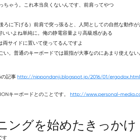
なっちゃう。これ本当良くないんです、前肩ってやつ
を後ろに下げる）前肩で突っ張ると、人間としての自然な動作が
好いいよね単純に。俺の静電容量より高級感がある
では両サイドに置いて使ってるんですよ
すごい。普通のキーボードでは親指が大事なのにあまり使えない
26の記事
http://nippondanji.blogspot.jp/2016/01/ergodox.html
RONキーボードとのことです。
http://www.personal-media.co
ーニングを始めたきっかけ
です