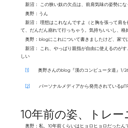
新沼： この狭い奴の欠点は、前肩気味の姿勢に
奥野：うん
新沼： 理想はこれなんですよ（と胸を張って肩
て、だんだん崩れて行っちゃう。気持ちいいし、格
奥野：blogにこれについて書きましたけど、家
新沼： これ、やっぱり親指が自由に使えるのが
しい
[1]
奥野さんのblog『漢のコンピュータ道』1/
[2]
パーソナルメディアから発売されているμT
10年前の姿、トレ
奥野：私、10年前くらいはヒョロヒョロだったん