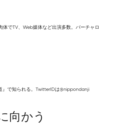
体でTV、Web媒体など出演多数。バーチャロ
TwitterIDは@nippondanji
に向かう