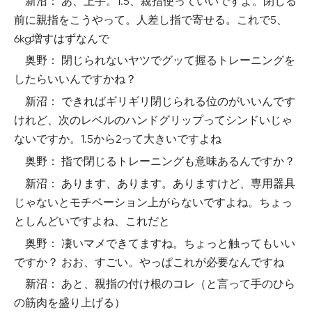
新沼： あ、上手。1.5、親指使っていいですよ。閉じる
前に親指をこうやって。人差し指で寄せる。これで5、
6kg増すはずなんで
奥野： 閉じられないヤツでグッて握るトレーニングを
したらいいんですかね？
新沼： できればギリギリ閉じられる位のがいいんです
けれど、次のレベルのハンドグリップってシンドいじゃ
ないですか。1.5から2って大きいですよね
奥野： 指で閉じるトレーニングも意味あるんですか？
新沼： あります、あります。ありますけど、専用器具
じゃないとモチベーション上がらないですよね。ちょっ
としんどいですよね、これだと
奥野： 凄いマメできてますね。ちょっと触ってもいい
ですか？ おお、すごい。やっぱこれが必要なんですね
新沼： あと、親指の付け根のコレ（と言って手のひら
の筋肉を盛り上げる）