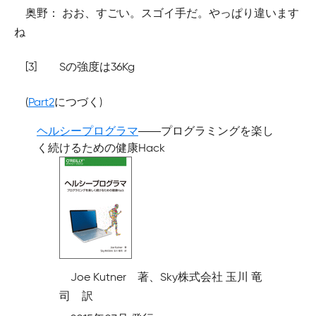
奥野： おお、すごい。スゴイ手だ。やっぱり違います
ね
[3]
Sの強度は36Kg
(
Part2
につづく)
ヘルシープログラマ
――プログラミングを楽し
く続けるための健康Hack
Joe Kutner 著、Sky株式会社 玉川 竜
司 訳