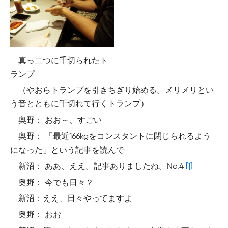
真っ二つに千切られたト
ランプ
（やおらトランプを引きちぎり始める。メリメリとい
う音とともに千切れて行くトランプ）
奥野： おお～、すごい
奥野： 「最近166kgをコンスタントに閉じられるよう
になった」という記事を読んで
新沼： ああ、ええ。記事ありましたね。No.4
[1]
奥野： 今でも日々？
新沼：ええ、日々やってますよ
奥野： おお