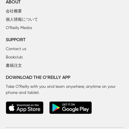
ABOUT
会社概要
個人情報について
O’Reilly Media
SUPPORT
Contact us
Bookclub
書籍注文
DOWNLOAD THE O’REILLY APP
Take O’Reilly with you and learn anywhere, anytime on your
phone
and tablet.