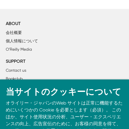
ABOUT
会社概要
個人情報について
O’Reilly Media
SUPPORT
Contact us
Bookclub
書籍注文
当サイトのクッキーについて
DOWNLOAD THE O’REILLY APP
オライリー・ジャパンのWeb サイトは正常に機能するた
Take O’Reilly with you and learn anywhere, anytime on your
めにいくつかの Cookie を必要とします（必須）。 この
phone
and tablet.
ほか、サイト使用状況の分析、ユーザー・エクスペリエ
ンスの向上、広告宣伝のために、お客様の同意を得て、