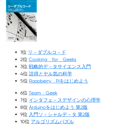
1位
リ－ダブルコ－ド
2位
Cooking for Geeks
3位
戦略的デ－タサイエンス入門
4位
説得とヤル気の科学
5位
Raspberry Piをはじめよう
6位
Team Geek
7位
インタフェ－スデザインの心理学
8位
Arduinoをはじめよう 第2版
9位
入門ソ－シャルデ－タ 第2版
10位
アルゴリズムパズル