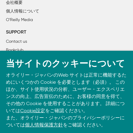
会社概要
個人情報について
O’Reilly Media
SUPPORT
Contact us
Bookclub
書籍注文
当サイトのクッキーについて
DOWNLOAD THE O’REILLY APP
オライリー・ジャパンのWeb サイトは正常に機能するた
Take O’Reilly with you and learn anywhere, anytime on your
めにいくつかの Cookie を必要とします（必須）。 この
phone
and tablet.
ほか、サイト使用状況の分析、ユーザー・エクスペリエ
ンスの向上、広告宣伝のために、お客様の同意を得て、
その他の Cookie を使用することがあります。 詳細につ
いては
Cookie設定
をご確認ください。
また、オライリー・ジャパンのプライバシーポリシーに
ついては
個人情報保護方針
をご確認ください。