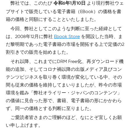
弊社では、このたび
より現行弊社ウェ
令和6年1月10日
ブサイトで販売している電子書籍（EBook）の価格を書
籍の価格と同額にすることといたしました。
今回、弊社としてこのような判断に至った経緯として
は、2008年12月に弊社
Ebook Store
を開設した当時、ま
だ黎明期であった電子書籍の市場を開拓する上で定価の2
割引きでの販売を始めました。
それ以降、これまでにDRM Free化、再ダウンロード機
能の追加、そしてコロナ禍以降の出版メディア及びコン
テンツビジネスを取り巻く環境が変化している中、その
間も従来の価格を維持してまいりましたが、昨今の市場
環境を鑑み「弊社オライリー・ジャパンのコンテンツ」
の価値に見合った形で、書籍、電子書籍の形にかかわら
ず、同一の価格とする判断に至りました。
ご愛読者皆さまのご理解のほど、なにとぞ宜しくお願
い申し上げます。